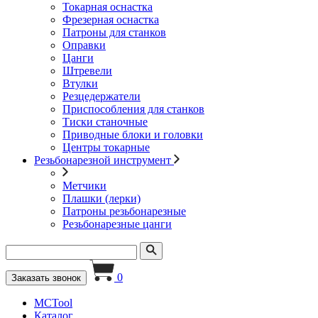
Токарная оснастка
Фрезерная оснастка
Патроны для станков
Оправки
Цанги
Штревели
Втулки
Резцедержатели
Приспособления для станков
Тиски станочные
Приводные блоки и головки
Центры токарные
Резьбонарезной инструмент
Метчики
Плашки (лерки)
Патроны резьбонарезные
Резьбонарезные цанги
0
Заказать звонок
MCTool
Каталог