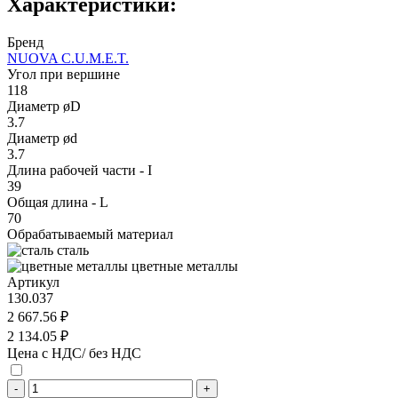
Характеристики:
Бренд
NUOVA C.U.M.E.T.
Угол при вершине
118
Диаметр øD
3.7
Диаметр ød
3.7
Длина рабочей части - I
39
Общая длина - L
70
Обрабатываемый материал
сталь
цветные металлы
Артикул
130.037
2 667.56 ₽
2 134.05 ₽
Цена с НДС/ без НДС
-
+