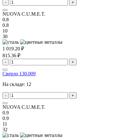
-
+
NUOVA C.U.M.E.T.
0.8
0.8
10
30
1 019.20 ₽
815.36 ₽
-
+
Сверло 130.009
На складе:
12
-
+
NUOVA C.U.M.E.T.
0.9
0.9
11
32