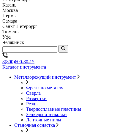
Казань
Москва
Пермь
Самара
Санкт-Петербург
Тюмень
Уфа
Челябинск
8(800)600-80-15
Каталог инструмента
Металлорежущий инструмент
Фрезы по металлу
Сверла
Развертки
Резцы
Твердосплавные пластины
Зенкеры и зенковки
Ленточные пилы
Станочная оснастка