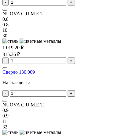
-
+
NUOVA C.U.M.E.T.
0.8
0.8
10
30
1 019.20 ₽
815.36 ₽
-
+
Сверло 130.009
На складе:
12
-
+
NUOVA C.U.M.E.T.
0.9
0.9
11
32