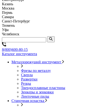
Казань
Москва
Пермь
Самара
Санкт-Петербург
Тюмень
Уфа
Челябинск
8(800)600-80-15
Каталог инструмента
Металлорежущий инструмент
Фрезы по металлу
Сверла
Развертки
Резцы
Твердосплавные пластины
Зенкеры и зенковки
Ленточные пилы
Станочная оснастка