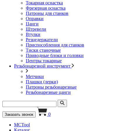
Токарная оснастка
Фрезерная оснастка
Патроны для станков
Оправки
Цанги
Штревели
Втулки
Резцедержатели
Приспособления для станков
Тиски станочные
Приводные блоки и головки
Центры токарные
Резьбонарезной инструмент
Метчики
Плашки (лерки)
Патроны резьбонарезные
Резьбонарезные цанги
0
Заказать звонок
MCTool
Каталог