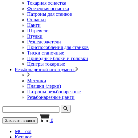
Токарная оснастка
Фрезерная оснастка
Патроны для станков
Оправки
Цанги
Штревели
Втулки
Резцедержатели
Приспособления для станков
Тиски станочные
Приводные блоки и головки
Центры токарные
Резьбонарезной инструмент
Метчики
Плашки (лерки)
Патроны резьбонарезные
Резьбонарезные цанги
0
Заказать звонок
MCTool
Каталог