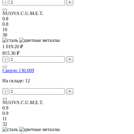
-
+
NUOVA C.U.M.E.T.
0.8
0.8
10
30
1 019.20 ₽
815.36 ₽
-
+
Сверло 130.009
На складе:
12
-
+
NUOVA C.U.M.E.T.
0.9
0.9
11
32