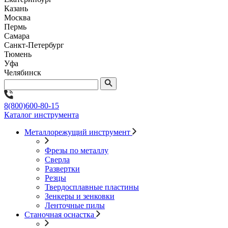
Казань
Москва
Пермь
Самара
Санкт-Петербург
Тюмень
Уфа
Челябинск
8(800)600-80-15
Каталог инструмента
Металлорежущий инструмент
Фрезы по металлу
Сверла
Развертки
Резцы
Твердосплавные пластины
Зенкеры и зенковки
Ленточные пилы
Станочная оснастка