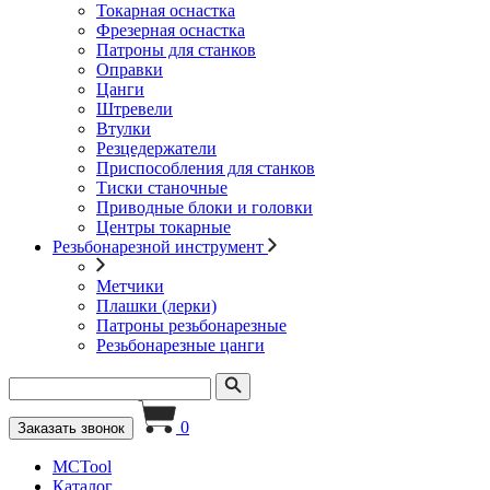
Токарная оснастка
Фрезерная оснастка
Патроны для станков
Оправки
Цанги
Штревели
Втулки
Резцедержатели
Приспособления для станков
Тиски станочные
Приводные блоки и головки
Центры токарные
Резьбонарезной инструмент
Метчики
Плашки (лерки)
Патроны резьбонарезные
Резьбонарезные цанги
0
Заказать звонок
MCTool
Каталог