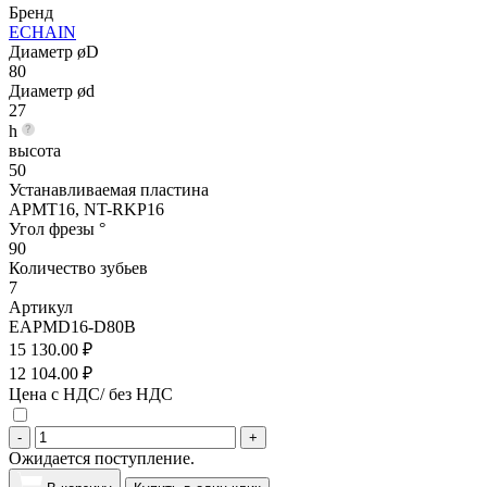
Бренд
ECHAIN
Диаметр øD
80
Диаметр ød
27
h
высота
50
Устанавливаемая пластина
APMT16, NT-RKP16
Угол фрезы °
90
Количество зубьев
7
Артикул
EAPMD16-D80B
15 130.00 ₽
12 104.00 ₽
Цена с НДС/ без НДС
-
+
Ожидается поступление.