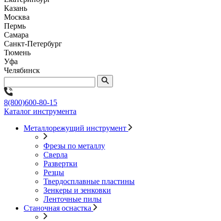
Казань
Москва
Пермь
Самара
Санкт-Петербург
Тюмень
Уфа
Челябинск
8(800)600-80-15
Каталог инструмента
Металлорежущий инструмент
Фрезы по металлу
Сверла
Развертки
Резцы
Твердосплавные пластины
Зенкеры и зенковки
Ленточные пилы
Станочная оснастка