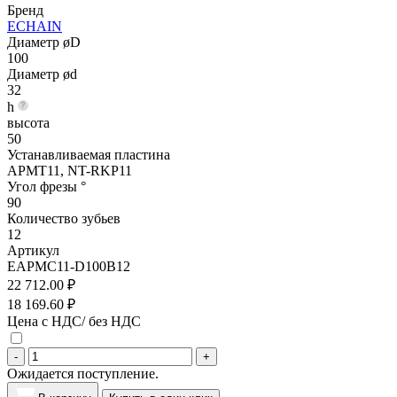
Бренд
ECHAIN
Диаметр øD
100
Диаметр ød
32
h
высота
50
Устанавливаемая пластина
APMT11, NT-RKP11
Угол фрезы °
90
Количество зубьев
12
Артикул
EAPMC11-D100B12
22 712.00 ₽
18 169.60 ₽
Цена с НДС/ без НДС
-
+
Ожидается поступление.