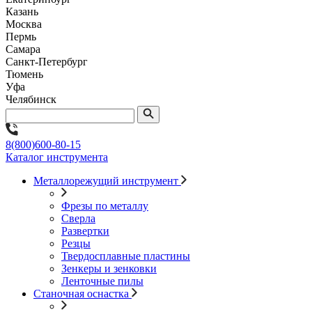
Казань
Москва
Пермь
Самара
Санкт-Петербург
Тюмень
Уфа
Челябинск
8(800)600-80-15
Каталог инструмента
Металлорежущий инструмент
Фрезы по металлу
Сверла
Развертки
Резцы
Твердосплавные пластины
Зенкеры и зенковки
Ленточные пилы
Станочная оснастка