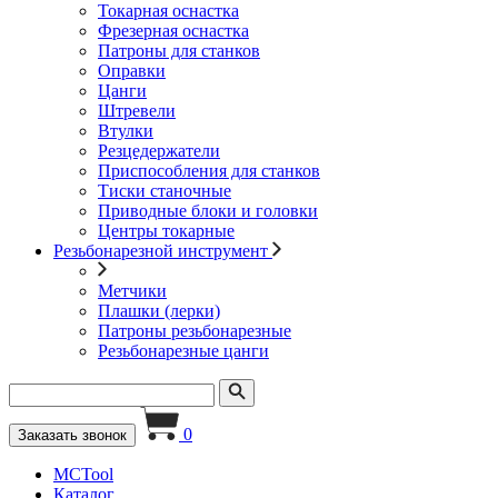
Токарная оснастка
Фрезерная оснастка
Патроны для станков
Оправки
Цанги
Штревели
Втулки
Резцедержатели
Приспособления для станков
Тиски станочные
Приводные блоки и головки
Центры токарные
Резьбонарезной инструмент
Метчики
Плашки (лерки)
Патроны резьбонарезные
Резьбонарезные цанги
0
Заказать звонок
MCTool
Каталог