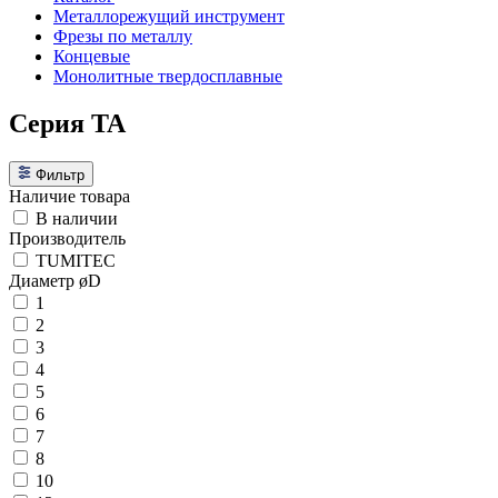
Металлорежущий инструмент
Фрезы по металлу
Концевые
Монолитные твердосплавные
Серия TA
Фильтр
Наличие товара
В наличии
Производитель
TUMITEC
Диаметр øD
1
2
3
4
5
6
7
8
10