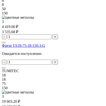
8
8
50
150
3
4 419.60 ₽
3 535.68 ₽
-
+
Фреза TA18-75-18-150-3-G
Ожидается поступление.
-
+
TUMITEC
18
18
75
150
3
19 603.20 ₽