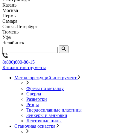
Казань
Москва
Пермь
Самара
Санкт-Петербург
Тюмень
Уфа
Челябинск
8(800)600-80-15
Каталог инструмента
Металлорежущий инструмент
Фрезы по металлу
Сверла
Развертки
Резцы
Твердосплавные пластины
Зенкеры и зенковки
Ленточные пилы
Станочная оснастка