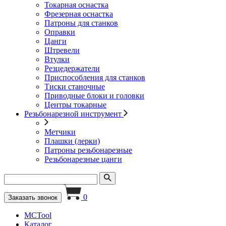
Токарная оснастка
Фрезерная оснастка
Патроны для станков
Оправки
Цанги
Штревели
Втулки
Резцедержатели
Приспособления для станков
Тиски станочные
Приводные блоки и головки
Центры токарные
Резьбонарезной инструмент
Метчики
Плашки (лерки)
Патроны резьбонарезные
Резьбонарезные цанги
0
Заказать звонок
MCTool
Каталог