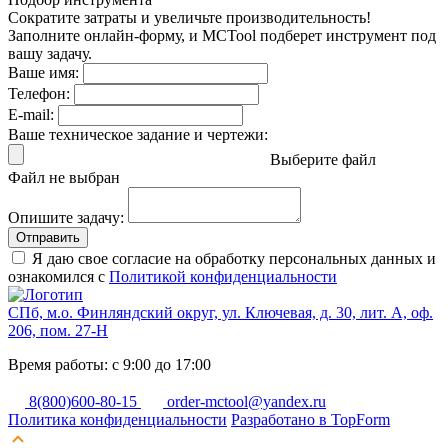
Сократите затраты и увеличьте производительность!
Заполните онлайн-форму, и MCTool подберет инструмент под
вашу задачу.
Ваше имя:
Телефон:
E-mail:
Ваше техническое задание и чертежи:
Выберите файл
Файл не выбран
Опишите задачу:
Отправить
Я даю свое согласие на обработку персональных данных и
ознакомился с
Политикой конфиденциальности
СПб, м.о. Финляндский округ, ул. Ключевая, д. 30, лит. А, оф.
206, пом. 27-Н
Время работы: с 9:00 до 17:00
8(800)600-80-15
order-mctool@yandex.ru
Политика конфиденциальности
Разработано в TopForm