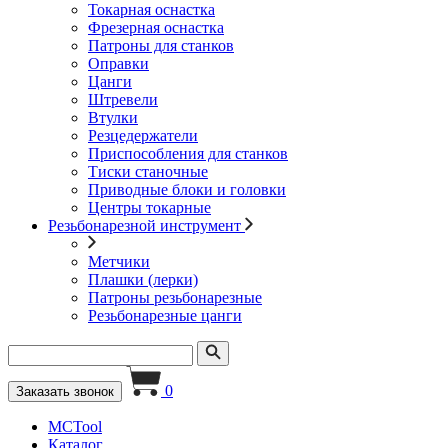
Токарная оснастка
Фрезерная оснастка
Патроны для станков
Оправки
Цанги
Штревели
Втулки
Резцедержатели
Приспособления для станков
Тиски станочные
Приводные блоки и головки
Центры токарные
Резьбонарезной инструмент
Метчики
Плашки (лерки)
Патроны резьбонарезные
Резьбонарезные цанги
0
Заказать звонок
MCTool
Каталог