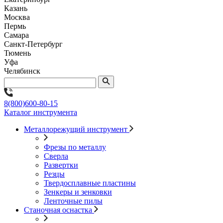
Казань
Москва
Пермь
Самара
Санкт-Петербург
Тюмень
Уфа
Челябинск
8(800)600-80-15
Каталог инструмента
Металлорежущий инструмент
Фрезы по металлу
Сверла
Развертки
Резцы
Твердосплавные пластины
Зенкеры и зенковки
Ленточные пилы
Станочная оснастка