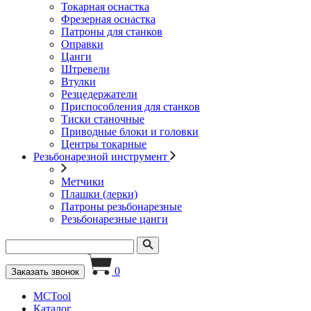
Токарная оснастка
Фрезерная оснастка
Патроны для станков
Оправки
Цанги
Штревели
Втулки
Резцедержатели
Приспособления для станков
Тиски станочные
Приводные блоки и головки
Центры токарные
Резьбонарезной инструмент
Метчики
Плашки (лерки)
Патроны резьбонарезные
Резьбонарезные цанги
0
Заказать звонок
MCTool
Каталог