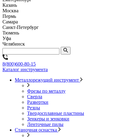
Казань
Москва
Пермь
Самара
Санкт-Петербург
Тюмень
Уфа
Челябинск
8(800)600-80-15
Каталог инструмента
Металлорежущий инструмент
Фрезы по металлу
Сверла
Развертки
Резцы
Твердосплавные пластины
Зенкеры и зенковки
Ленточные пилы
Станочная оснастка