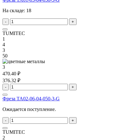
На складе:
18
-
+
TUMITEC
1
4
3
50
3
470.40 ₽
376.32 ₽
-
+
Фреза TA02-06-04-050-3-G
Ожидается поступление.
-
+
TUMITEC
2