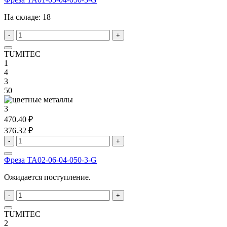
На складе:
18
-
+
TUMITEC
1
4
3
50
3
470.40 ₽
376.32 ₽
-
+
Фреза TA02-06-04-050-3-G
Ожидается поступление.
-
+
TUMITEC
2