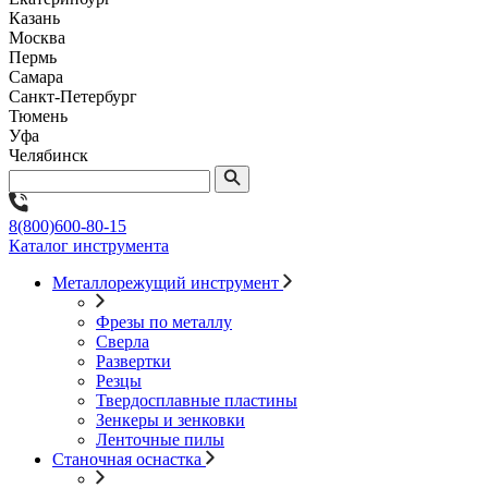
Казань
Москва
Пермь
Самара
Санкт-Петербург
Тюмень
Уфа
Челябинск
8(800)600-80-15
Каталог инструмента
Металлорежущий инструмент
Фрезы по металлу
Сверла
Развертки
Резцы
Твердосплавные пластины
Зенкеры и зенковки
Ленточные пилы
Станочная оснастка