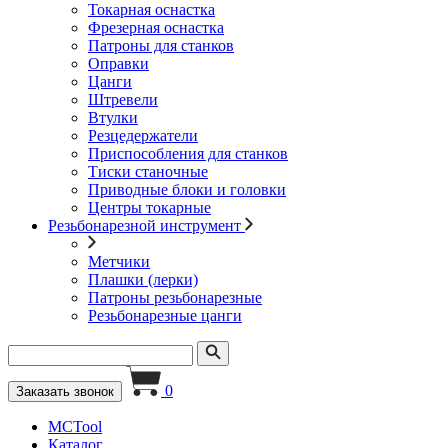
Токарная оснастка
Фрезерная оснастка
Патроны для станков
Оправки
Цанги
Штревели
Втулки
Резцедержатели
Приспособления для станков
Тиски станочные
Приводные блоки и головки
Центры токарные
Резьбонарезной инструмент
Метчики
Плашки (лерки)
Патроны резьбонарезные
Резьбонарезные цанги
0
Заказать звонок
MCTool
Каталог