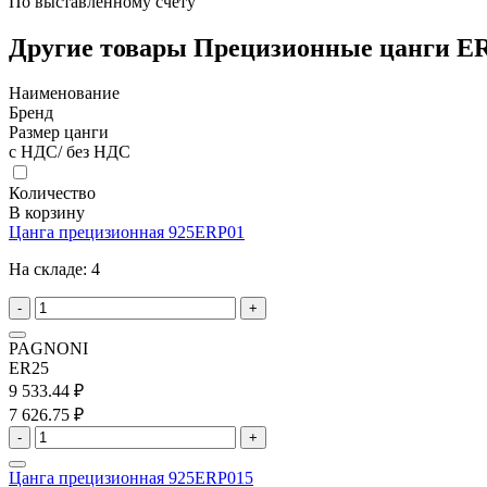
По выставленному счету
Другие товары Прецизионные цанги E
Наименование
Бренд
Размер цанги
с НДС/ без НДС
Количество
В корзину
Цанга прецизионная 925ERP01
На складе:
4
-
+
PAGNONI
ER25
9 533.44 ₽
7 626.75 ₽
-
+
Цанга прецизионная 925ERP015