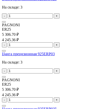
На складе:
3
-
+
PAGNONI
ER25
5 306.70 ₽
4 245.36 ₽
-
+
Цанга прецизионная 925ERP03
На складе:
3
-
+
PAGNONI
ER25
5 306.70 ₽
4 245.36 ₽
-
+
Цанга прецизионная 925ERP035