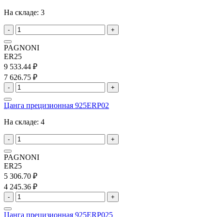
На складе:
3
-
+
PAGNONI
ER25
9 533.44 ₽
7 626.75 ₽
-
+
Цанга прецизионная 925ERP02
На складе:
4
-
+
PAGNONI
ER25
5 306.70 ₽
4 245.36 ₽
-
+
Цанга прецизионная 925ERP025