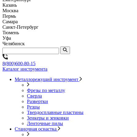
Казань
Москва
Пермь
Самара
Санкт-Петербург
Тюмень
Уфа
Челябинск
8(800)600-80-15
Каталог инструмента
Металлорежущий инструмент
Фрезы по металлу
Сверла
Развертки
Резцы
Твердосплавные пластины
Зенкеры и зенковки
Ленточные пилы
Станочная оснастка