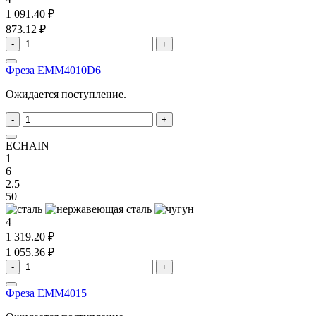
1 091.40 ₽
873.12 ₽
-
+
Фреза EMM4010D6
Ожидается поступление.
-
+
ECHAIN
1
6
2.5
50
4
1 319.20 ₽
1 055.36 ₽
-
+
Фреза EMM4015