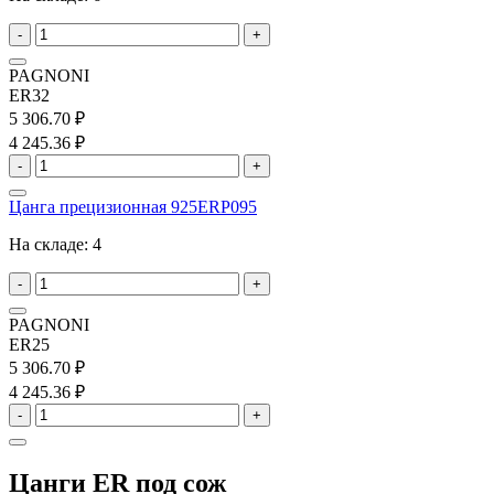
-
+
PAGNONI
ER32
5 306.70 ₽
4 245.36 ₽
-
+
Цанга прецизионная 925ERP095
На складе:
4
-
+
PAGNONI
ER25
5 306.70 ₽
4 245.36 ₽
-
+
Цанги ER под сож