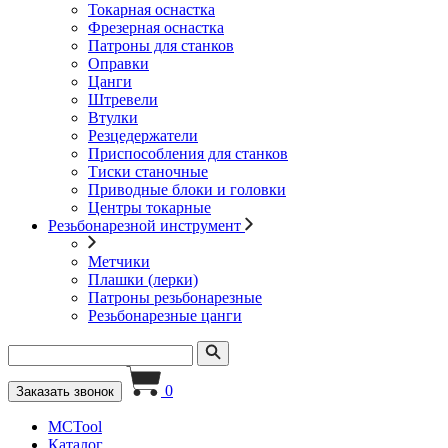
Токарная оснастка
Фрезерная оснастка
Патроны для станков
Оправки
Цанги
Штревели
Втулки
Резцедержатели
Приспособления для станков
Тиски станочные
Приводные блоки и головки
Центры токарные
Резьбонарезной инструмент
Метчики
Плашки (лерки)
Патроны резьбонарезные
Резьбонарезные цанги
0
Заказать звонок
MCTool
Каталог