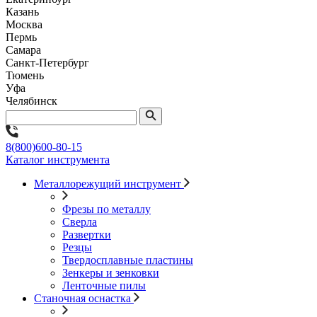
Казань
Москва
Пермь
Самара
Санкт-Петербург
Тюмень
Уфа
Челябинск
8(800)600-80-15
Каталог инструмента
Металлорежущий инструмент
Фрезы по металлу
Сверла
Развертки
Резцы
Твердосплавные пластины
Зенкеры и зенковки
Ленточные пилы
Станочная оснастка