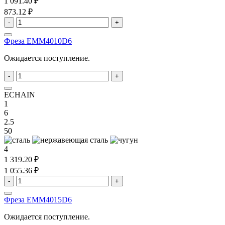
1 091.40 ₽
873.12 ₽
-
+
Фреза EMM4010D6
Ожидается поступление.
-
+
ECHAIN
1
6
2.5
50
4
1 319.20 ₽
1 055.36 ₽
-
+
Фреза EMM4015D6
Ожидается поступление.