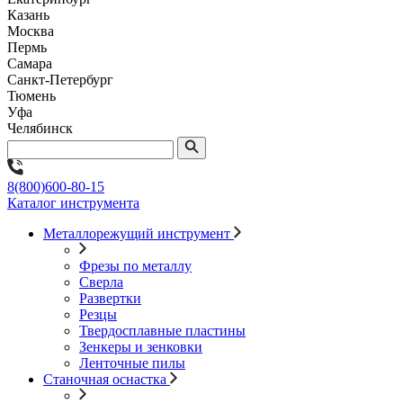
Казань
Москва
Пермь
Самара
Санкт-Петербург
Тюмень
Уфа
Челябинск
8(800)600-80-15
Каталог инструмента
Металлорежущий инструмент
Фрезы по металлу
Сверла
Развертки
Резцы
Твердосплавные пластины
Зенкеры и зенковки
Ленточные пилы
Станочная оснастка