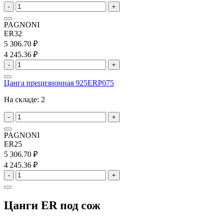
-
+
PAGNONI
ER32
5 306.70 ₽
4 245.36 ₽
-
+
Цанга прецизионная 925ERP075
На складе:
2
-
+
PAGNONI
ER25
5 306.70 ₽
4 245.36 ₽
-
+
Цанги ER под сож