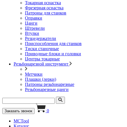
Токарная оснастка
Фрезерная оснастка
Патроны для станков
Оправки
Цанги
Штревели
Втулки
Резцедержатели
Приспособления для станков
Тиски станочные
Приводные блоки и головки
Центры токарные
Резьбонарезной инструмент
Метчики
Плашки (лерки)
Патроны резьбонарезные
Резьбонарезные цанги
0
Заказать звонок
MCTool
Каталог