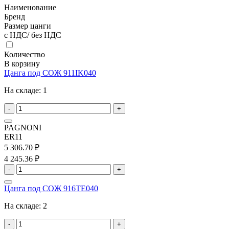
Наименование
Бренд
Размер цанги
с НДС/ без НДС
Количество
В корзину
Цанга под СОЖ 911IK040
На складе:
1
-
+
PAGNONI
ER11
5 306.70 ₽
4 245.36 ₽
-
+
Цанга под СОЖ 916TE040
На складе:
2
-
+