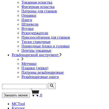
Токарная оснастка
Фрезерная оснастка
Патроны для станков
Оправки
Цанги
Штревели
Втулки
Резцедержатели
Приспособления для станков
Тиски станочные
Приводные блоки и головки
Центры токарные
Резьбонарезной инструмент
Метчики
Плашки (лерки)
Патроны резьбонарезные
Резьбонарезные цанги
0
Заказать звонок
MCTool
Каталог