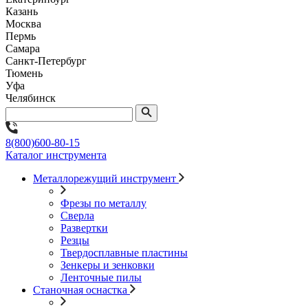
Казань
Москва
Пермь
Самара
Санкт-Петербург
Тюмень
Уфа
Челябинск
8(800)600-80-15
Каталог инструмента
Металлорежущий инструмент
Фрезы по металлу
Сверла
Развертки
Резцы
Твердосплавные пластины
Зенкеры и зенковки
Ленточные пилы
Станочная оснастка