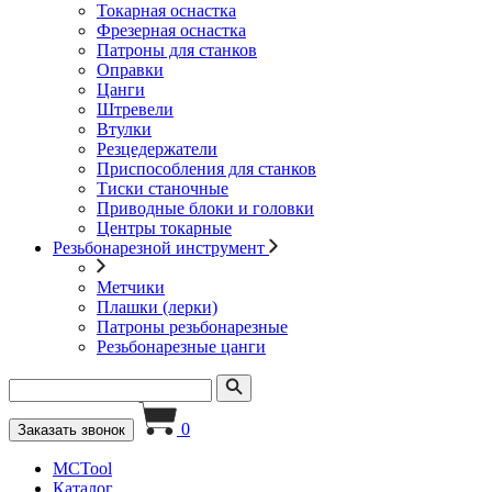
Токарная оснастка
Фрезерная оснастка
Патроны для станков
Оправки
Цанги
Штревели
Втулки
Резцедержатели
Приспособления для станков
Тиски станочные
Приводные блоки и головки
Центры токарные
Резьбонарезной инструмент
Метчики
Плашки (лерки)
Патроны резьбонарезные
Резьбонарезные цанги
0
Заказать звонок
MCTool
Каталог