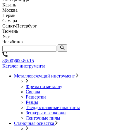
Казань
Москва
Пермь
Самара
Санкт-Петербург
Тюмень
Уфа
Челябинск
8(800)600-80-15
Каталог инструмента
Металлорежущий инструмент
Фрезы по металлу
Сверла
Развертки
Резцы
Твердосплавные пластины
Зенкеры и зенковки
Ленточные пилы
Станочная оснастка