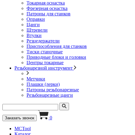
Токарная оснастка
Фрезерная оснастка
Патроны для станков
Оправки
Цанги
Штревели
Втулки
Резцедержатели
Приспособления для станков
Тиски станочные
Приводные блоки и головки
Центры токарные
Резьбонарезной инструмент
Метчики
Плашки (лерки)
Патроны резьбонарезные
Резьбонарезные цанги
0
Заказать звонок
MCTool
Каталог