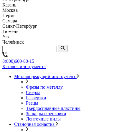
Казань
Москва
Пермь
Самара
Санкт-Петербург
Тюмень
Уфа
Челябинск
8(800)600-80-15
Каталог инструмента
Металлорежущий инструмент
Фрезы по металлу
Сверла
Развертки
Резцы
Твердосплавные пластины
Зенкеры и зенковки
Ленточные пилы
Станочная оснастка