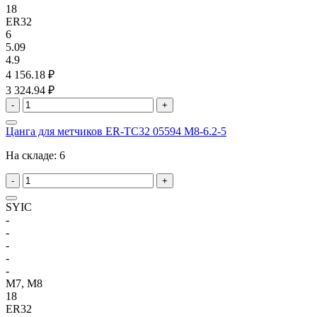
18
ER32
6
5.09
4.9
4 156.18 ₽
3 324.94 ₽
-
+
Цанга для метчиков ER-TC32 05594 M8-6.2-5
На складе:
6
-
+
SYIC
-
-
-
-
-
M7, M8
18
ER32