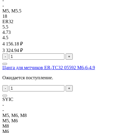
-
-
M5, M5.5
18
ER32
5.5
4.73
4.5
4 156.18 ₽
3 324.94 ₽
-
+
Цанга для метчиков ER-TC32 05592 M6-6-4.9
Ожидается поступление.
-
+
SYIC
-
-
M5, M6, M8
M5, M6
M8
M6