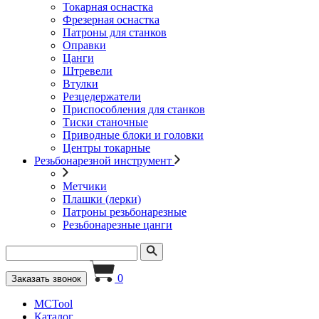
Токарная оснастка
Фрезерная оснастка
Патроны для станков
Оправки
Цанги
Штревели
Втулки
Резцедержатели
Приспособления для станков
Тиски станочные
Приводные блоки и головки
Центры токарные
Резьбонарезной инструмент
Метчики
Плашки (лерки)
Патроны резьбонарезные
Резьбонарезные цанги
0
Заказать звонок
MCTool
Каталог