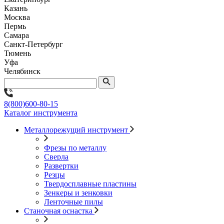
Казань
Москва
Пермь
Самара
Санкт-Петербург
Тюмень
Уфа
Челябинск
8(800)600-80-15
Каталог инструмента
Металлорежущий инструмент
Фрезы по металлу
Сверла
Развертки
Резцы
Твердосплавные пластины
Зенкеры и зенковки
Ленточные пилы
Станочная оснастка