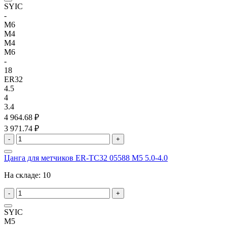
SYIC
-
M6
M4
M4
M6
-
18
ER32
4.5
4
3.4
4 964.68 ₽
3 971.74 ₽
-
+
Цанга для метчиков ER-TC32 05588 M5 5.0-4.0
На складе:
10
-
+
SYIC
M5