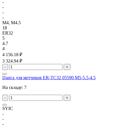
-
-
-
-
M4, M4.5
18
ER32
5
4.7
4
4 156.18 ₽
3 324.94 ₽
-
+
Цанга для метчиков ER-TC32 05590 M5-5.5-4.5
На складе:
7
-
+
SYIC
-
-
-