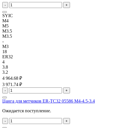
-
+
SYIC
M4
M5
M3.5
M3.5
-
M3
18
ER32
4
3.8
3.2
4 964.68 ₽
3 971.74 ₽
-
+
Цанга для метчиков ER-TC32 05586 M4-4.5-3.4
Ожидается поступление.
-
+