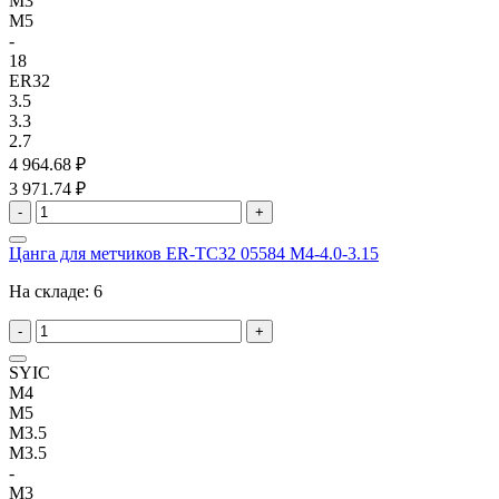
M3
M5
-
18
ER32
3.5
3.3
2.7
4 964.68 ₽
3 971.74 ₽
-
+
Цанга для метчиков ER-TC32 05584 M4-4.0-3.15
На складе:
6
-
+
SYIC
M4
M5
M3.5
M3.5
-
M3