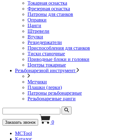
Токарная оснастка
Фрезерная оснастка
Патроны для станков
Оправки
Цанги
Штревели
Втулки
Резцедержатели
Приспособления для станков
Тиски станочные
Приводные блоки и головки
Центры токарные
Резьбонарезной инструмент
Метчики
Плашки (лерки)
Патроны резьбонарезные
Резьбонарезные цанги
0
Заказать звонок
MCTool
Каталог