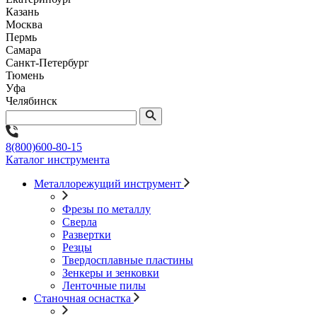
Казань
Москва
Пермь
Самара
Санкт-Петербург
Тюмень
Уфа
Челябинск
8(800)600-80-15
Каталог инструмента
Металлорежущий инструмент
Фрезы по металлу
Сверла
Развертки
Резцы
Твердосплавные пластины
Зенкеры и зенковки
Ленточные пилы
Станочная оснастка