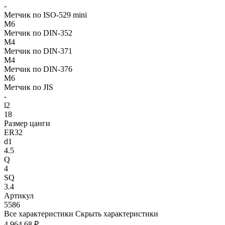
-
Метчик по ISO-529 mini
M6
Метчик по DIN-352
M4
Метчик по DIN-371
M4
Метчик по DIN-376
M6
Метчик по JIS
-
l2
18
Размер цанги
ER32
d1
4.5
Q
4
SQ
3.4
Артикул
5586
Все характеристики
Скрыть характеристики
4 964.68 ₽