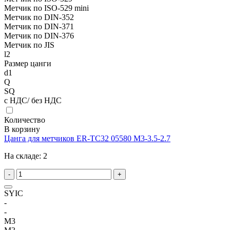
Метчик по ISO-529 mini
Метчик по DIN-352
Метчик по DIN-371
Метчик по DIN-376
Метчик по JIS
l2
Размер цанги
d1
Q
SQ
с НДС/ без НДС
Количество
В корзину
Цанга для метчиков ER-TC32 05580 M3-3.5-2.7
На складе:
2
-
+
SYIC
-
-
M3