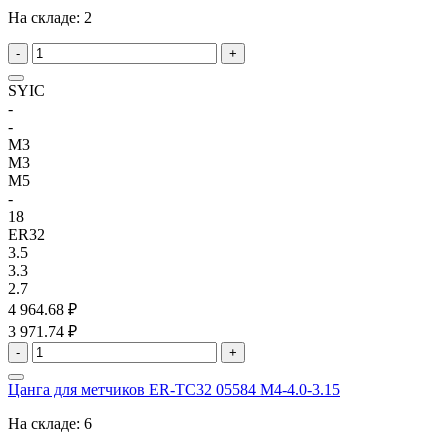
На складе:
2
-
+
SYIC
-
-
M3
M3
M5
-
18
ER32
3.5
3.3
2.7
4 964.68 ₽
3 971.74 ₽
-
+
Цанга для метчиков ER-TC32 05584 M4-4.0-3.15
На складе:
6