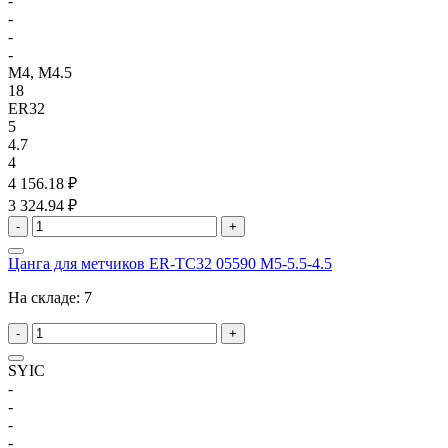
-
-
-
-
M4, M4.5
18
ER32
5
4.7
4
4 156.18 ₽
3 324.94 ₽
-
+
Цанга для метчиков ER-TC32 05590 M5-5.5-4.5
На складе:
7
-
+
SYIC
-
-
-
-