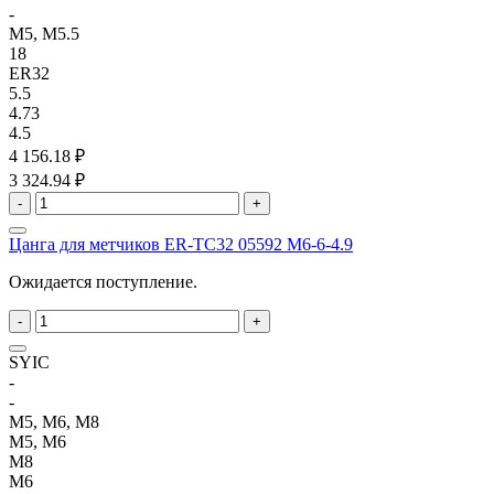
-
M5, M5.5
18
ER32
5.5
4.73
4.5
4 156.18 ₽
3 324.94 ₽
-
+
Цанга для метчиков ER-TC32 05592 M6-6-4.9
Ожидается поступление.
-
+
SYIC
-
-
M5, M6, M8
M5, M6
M8
M6