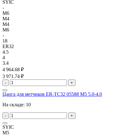
SYIC
-
M6
M4
M4
M6
-
18
ER32
4.5
4
3.4
4 964.68 ₽
3 971.74 ₽
-
+
Цанга для метчиков ER-TC32 05588 M5 5.0-4.0
На складе:
10
-
+
SYIC
M5