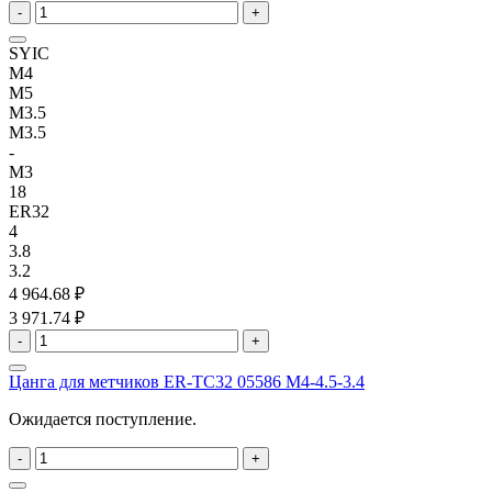
-
+
SYIC
M4
M5
M3.5
M3.5
-
M3
18
ER32
4
3.8
3.2
4 964.68 ₽
3 971.74 ₽
-
+
Цанга для метчиков ER-TC32 05586 M4-4.5-3.4
Ожидается поступление.
-
+