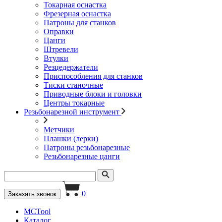
Токарная оснастка
Фрезерная оснастка
Патроны для станков
Оправки
Цанги
Штревели
Втулки
Резцедержатели
Приспособления для станков
Тиски станочные
Приводные блоки и головки
Центры токарные
Резьбонарезной инструмент
Метчики
Плашки (лерки)
Патроны резьбонарезные
Резьбонарезные цанги
0
Заказать звонок
MCTool
Каталог