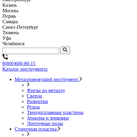
Казань
Москва
Пермь
Самара
Санкт-Петербург
Тюмень
Уфа
Челябинск
8(800)600-80-15
Каталог инструмента
Металлорежущий инструмент
Фрезы по металлу
Сверла
Развертки
Резцы
Твердосплавные пластины
Зенкеры и зенковки
Ленточные пилы
Станочная оснастка