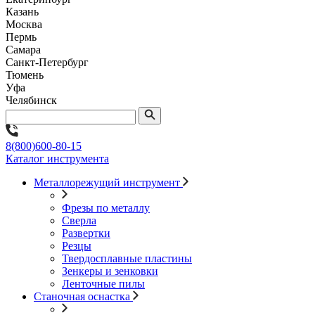
Казань
Москва
Пермь
Самара
Санкт-Петербург
Тюмень
Уфа
Челябинск
8(800)600-80-15
Каталог инструмента
Металлорежущий инструмент
Фрезы по металлу
Сверла
Развертки
Резцы
Твердосплавные пластины
Зенкеры и зенковки
Ленточные пилы
Станочная оснастка