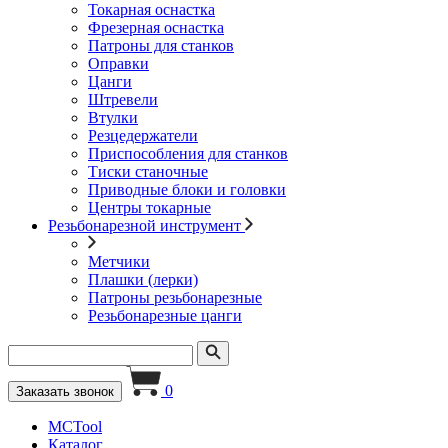
Токарная оснастка
Фрезерная оснастка
Патроны для станков
Оправки
Цанги
Штревели
Втулки
Резцедержатели
Приспособления для станков
Тиски станочные
Приводные блоки и головки
Центры токарные
Резьбонарезной инструмент
Метчики
Плашки (лерки)
Патроны резьбонарезные
Резьбонарезные цанги
0
Заказать звонок
MCTool
Каталог