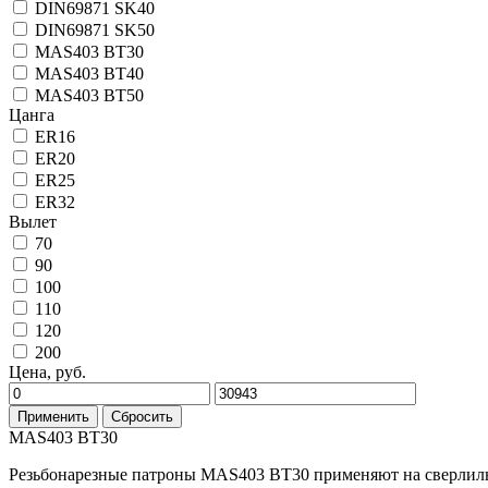
DIN69871 SK40
DIN69871 SK50
MAS403 BT30
MAS403 BT40
MAS403 BT50
Цанга
ER16
ER20
ER25
ER32
Вылет
70
90
100
110
120
200
Цена, руб.
Применить
Сбросить
MAS403 BT30
Резьбонарезные патроны MAS403 BT30 применяют на сверлиль