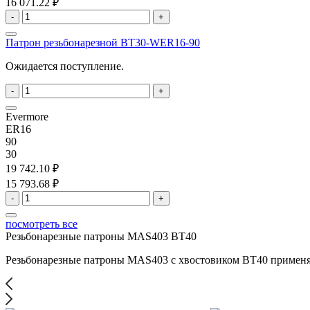
16 071.22 ₽
-
+
Патрон резьбонарезной BT30-WER16-90
Ожидается поступление.
-
+
Evermore
ER16
90
30
19 742.10 ₽
15 793.68 ₽
-
+
посмотреть все
Резьбонарезные патроны MAS403 BT40
Резьбонарезные патроны MAS403 с хвостовиком BT40 применяю