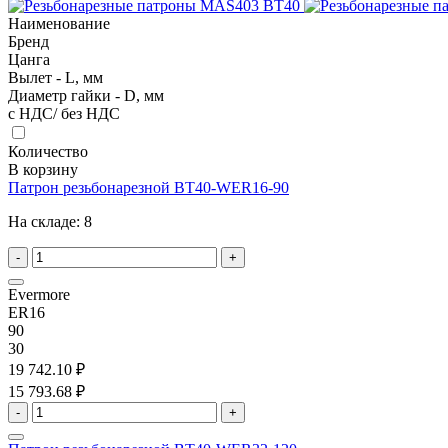
Наименование
Бренд
Цанга
Вылет - L, мм
Диаметр гайки - D, мм
с НДС/ без НДС
Количество
В корзину
Патрон резьбонарезной BT40-WER16-90
На складе:
8
-
+
Evermore
ER16
90
30
19 742.10 ₽
15 793.68 ₽
-
+