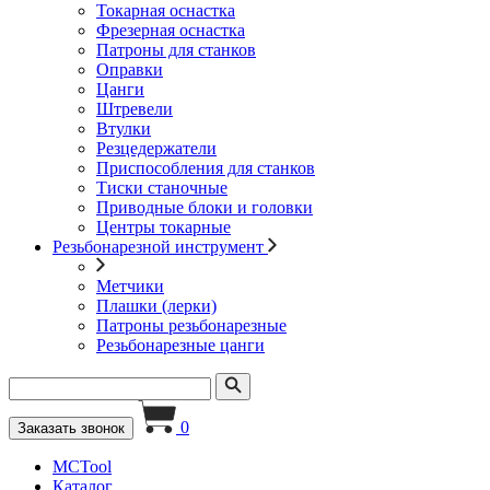
Токарная оснастка
Фрезерная оснастка
Патроны для станков
Оправки
Цанги
Штревели
Втулки
Резцедержатели
Приспособления для станков
Тиски станочные
Приводные блоки и головки
Центры токарные
Резьбонарезной инструмент
Метчики
Плашки (лерки)
Патроны резьбонарезные
Резьбонарезные цанги
0
Заказать звонок
MCTool
Каталог