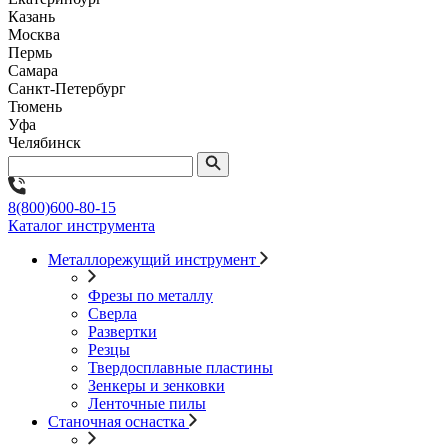
Казань
Москва
Пермь
Самара
Санкт-Петербург
Тюмень
Уфа
Челябинск
8(800)600-80-15
Каталог инструмента
Металлорежущий инструмент
Фрезы по металлу
Сверла
Развертки
Резцы
Твердосплавные пластины
Зенкеры и зенковки
Ленточные пилы
Станочная оснастка