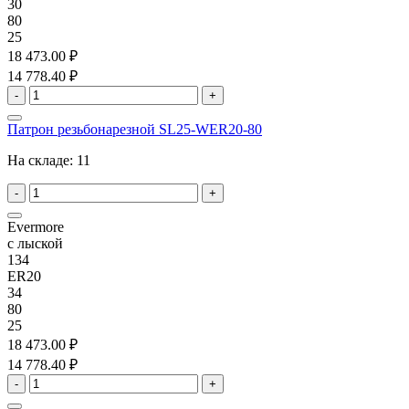
30
80
25
18 473.00 ₽
14 778.40 ₽
-
+
Патрон резьбонарезной SL25-WER20-80
На складе:
11
-
+
Evermore
с лыской
134
ER20
34
80
25
18 473.00 ₽
14 778.40 ₽
-
+