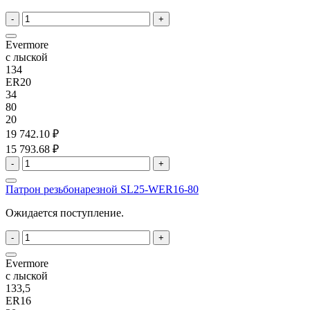
-
+
Evermore
с лыской
134
ER20
34
80
20
19 742.10 ₽
15 793.68 ₽
-
+
Патрон резьбонарезной SL25-WER16-80
Ожидается поступление.
-
+
Evermore
с лыской
133,5
ER16