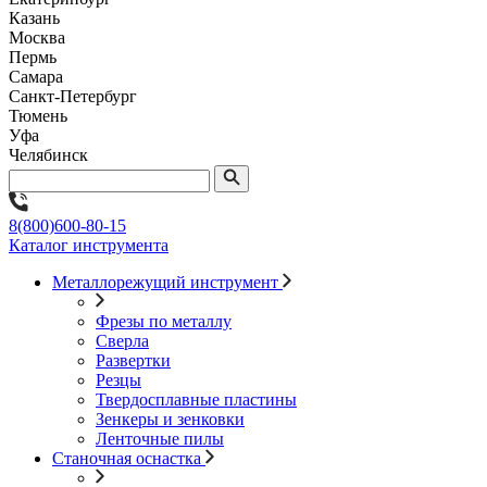
Казань
Москва
Пермь
Самара
Санкт-Петербург
Тюмень
Уфа
Челябинск
8(800)600-80-15
Каталог инструмента
Металлорежущий инструмент
Фрезы по металлу
Сверла
Развертки
Резцы
Твердосплавные пластины
Зенкеры и зенковки
Ленточные пилы
Станочная оснастка