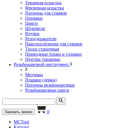
Токарная оснастка
Фрезерная оснастка
Патроны для станков
Оправки
Цанги
Штревели
Втулки
Резцедержатели
Приспособления для станков
Тиски станочные
Приводные блоки и головки
Центры токарные
Резьбонарезной инструмент
Метчики
Плашки (лерки)
Патроны резьбонарезные
Резьбонарезные цанги
0
Заказать звонок
MCTool
Каталог