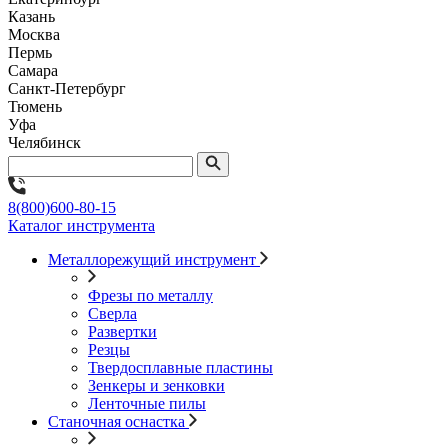
Казань
Москва
Пермь
Самара
Санкт-Петербург
Тюмень
Уфа
Челябинск
8(800)600-80-15
Каталог инструмента
Металлорежущий инструмент
Фрезы по металлу
Сверла
Развертки
Резцы
Твердосплавные пластины
Зенкеры и зенковки
Ленточные пилы
Станочная оснастка