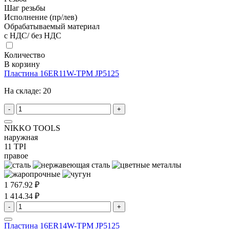
Шаг резьбы
Исполнение (пр/лев)
Обрабатываемый материал
с НДС/ без НДС
Количество
В корзину
Пластина 16ER11W-TPM JP5125
На складе:
20
-
+
NIKKO TOOLS
наружная
11 TPI
правое
1 767.92 ₽
1 414.34 ₽
-
+
Пластина 16ER14W-TPM JP5125