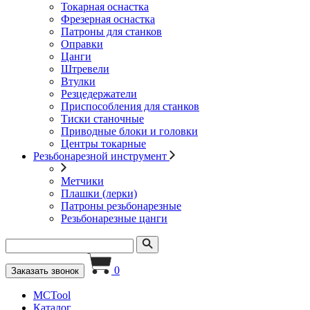
Токарная оснастка
Фрезерная оснастка
Патроны для станков
Оправки
Цанги
Штревели
Втулки
Резцедержатели
Приспособления для станков
Тиски станочные
Приводные блоки и головки
Центры токарные
Резьбонарезной инструмент
Метчики
Плашки (лерки)
Патроны резьбонарезные
Резьбонарезные цанги
0
Заказать звонок
MCTool
Каталог