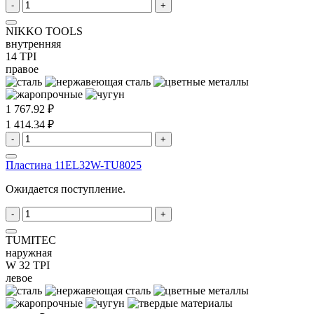
-
+
NIKKO TOOLS
внутренняя
14 TPI
правое
1 767.92 ₽
1 414.34 ₽
-
+
Пластина 11EL32W-TU8025
Ожидается поступление.
-
+
TUMITEC
наружная
W 32 TPI
левое