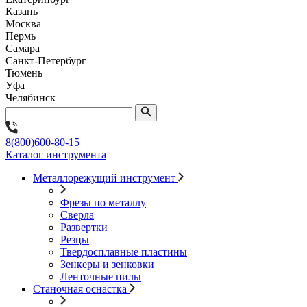
Казань
Москва
Пермь
Самара
Санкт-Петербург
Тюмень
Уфа
Челябинск
8(800)600-80-15
Каталог инструмента
Металлорежущий инструмент
Фрезы по металлу
Сверла
Развертки
Резцы
Твердосплавные пластины
Зенкеры и зенковки
Ленточные пилы
Станочная оснастка