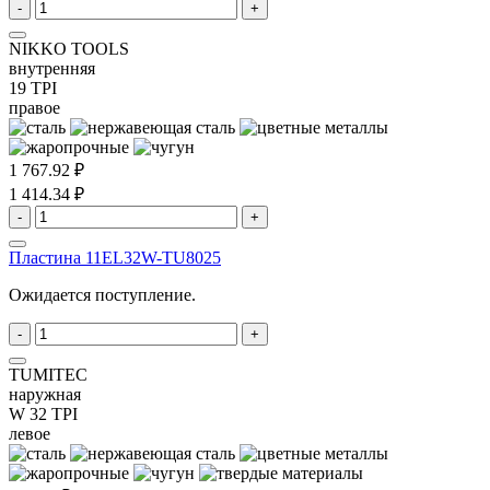
-
+
NIKKO TOOLS
внутренняя
19 TPI
правое
1 767.92 ₽
1 414.34 ₽
-
+
Пластина 11EL32W-TU8025
Ожидается поступление.
-
+
TUMITEC
наружная
W 32 TPI
левое