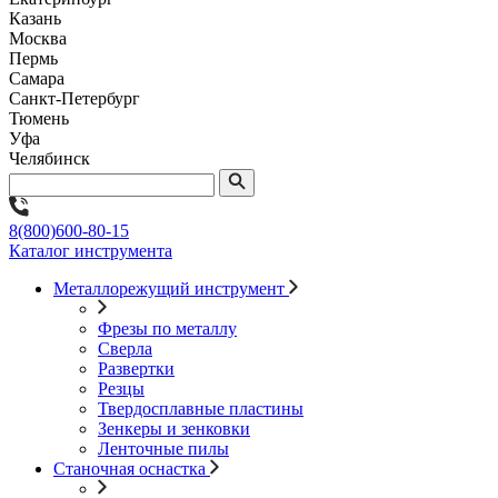
Казань
Москва
Пермь
Самара
Санкт-Петербург
Тюмень
Уфа
Челябинск
8(800)600-80-15
Каталог инструмента
Металлорежущий инструмент
Фрезы по металлу
Сверла
Развертки
Резцы
Твердосплавные пластины
Зенкеры и зенковки
Ленточные пилы
Станочная оснастка