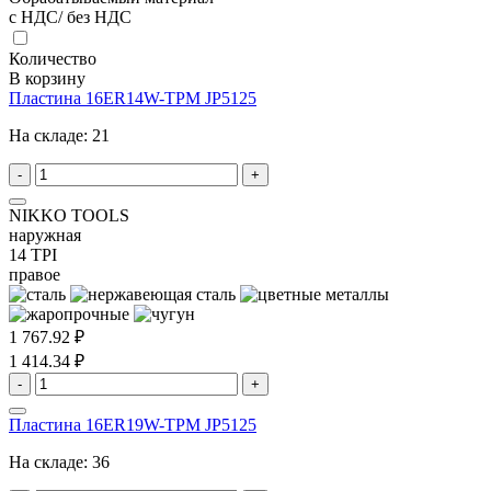
с НДС/ без НДС
Количество
В корзину
Пластина 16ER14W-TPM JP5125
На складе:
21
-
+
NIKKO TOOLS
наружная
14 TPI
правое
1 767.92 ₽
1 414.34 ₽
-
+
Пластина 16ER19W-TPM JP5125
На складе:
36