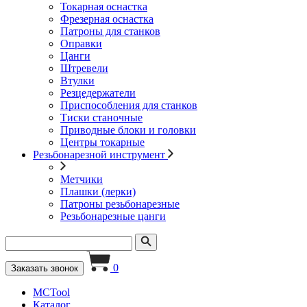
Токарная оснастка
Фрезерная оснастка
Патроны для станков
Оправки
Цанги
Штревели
Втулки
Резцедержатели
Приспособления для станков
Тиски станочные
Приводные блоки и головки
Центры токарные
Резьбонарезной инструмент
Метчики
Плашки (лерки)
Патроны резьбонарезные
Резьбонарезные цанги
0
Заказать звонок
MCTool
Каталог