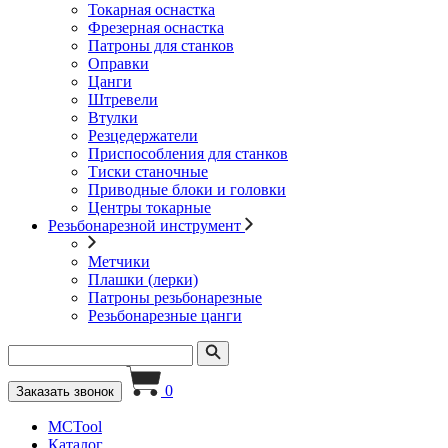
Токарная оснастка
Фрезерная оснастка
Патроны для станков
Оправки
Цанги
Штревели
Втулки
Резцедержатели
Приспособления для станков
Тиски станочные
Приводные блоки и головки
Центры токарные
Резьбонарезной инструмент
Метчики
Плашки (лерки)
Патроны резьбонарезные
Резьбонарезные цанги
0
Заказать звонок
MCTool
Каталог