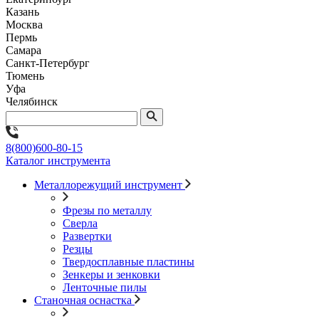
Казань
Москва
Пермь
Самара
Санкт-Петербург
Тюмень
Уфа
Челябинск
8(800)600-80-15
Каталог инструмента
Металлорежущий инструмент
Фрезы по металлу
Сверла
Развертки
Резцы
Твердосплавные пластины
Зенкеры и зенковки
Ленточные пилы
Станочная оснастка