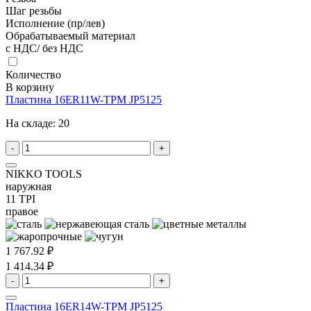
Шаг резьбы
Исполнение (пр/лев)
Обрабатываемый материал
с НДС/ без НДС
Количество
В корзину
Пластина 16ER11W-TPM JP5125
На складе:
20
-
+
NIKKO TOOLS
наружная
11 TPI
правое
1 767.92 ₽
1 414.34 ₽
-
+
Пластина 16ER14W-TPM JP5125