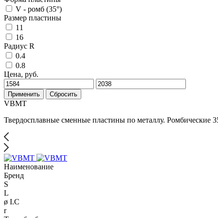
V - ромб (35°)
Размер пластины
11
16
Радиус R
0.4
0.8
Цена, руб.
Применить
Сбросить
VBMT
Твердосплавные сменные пластины по металлу. Ромбические 3
Наименование
Бренд
S
L
ø I.C
r