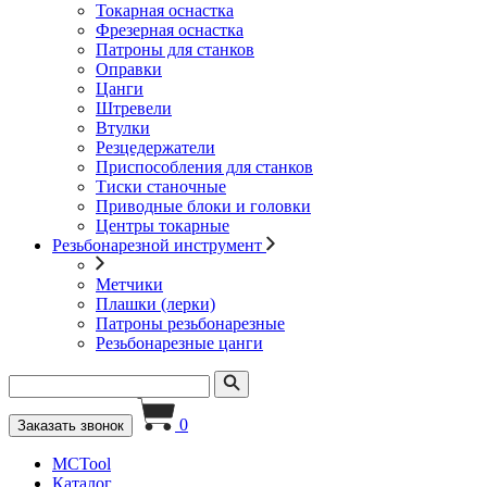
Токарная оснастка
Фрезерная оснастка
Патроны для станков
Оправки
Цанги
Штревели
Втулки
Резцедержатели
Приспособления для станков
Тиски станочные
Приводные блоки и головки
Центры токарные
Резьбонарезной инструмент
Метчики
Плашки (лерки)
Патроны резьбонарезные
Резьбонарезные цанги
0
Заказать звонок
MCTool
Каталог