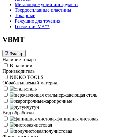
Металлорежущий инструмент
Твердосплавные пластины
Токарные
Режущие для точения
Геометрия VB**
VBMT
Фильтр
Наличие товара
В наличии
Производитель
NIKKO TOOLS
Обрабатываемый материал
сталь
нержавеющая сталь
жаропрочные
чугун
Вид обработки
финишная чистовая
чистовая
получистовая
Форма пластины