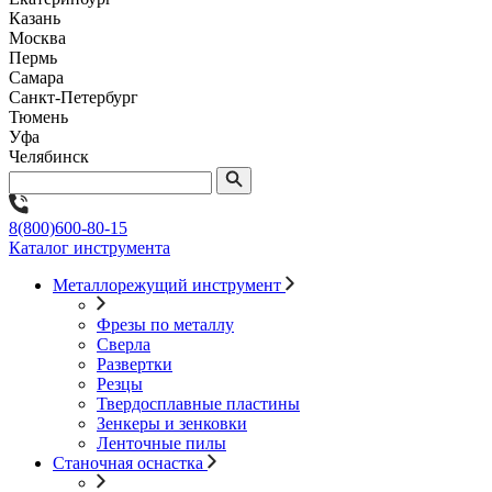
Казань
Москва
Пермь
Самара
Санкт-Петербург
Тюмень
Уфа
Челябинск
8(800)600-80-15
Каталог инструмента
Металлорежущий инструмент
Фрезы по металлу
Сверла
Развертки
Резцы
Твердосплавные пластины
Зенкеры и зенковки
Ленточные пилы
Станочная оснастка