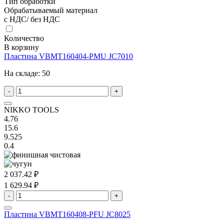
Тип обработки
Обрабатываемый материал
с НДС/ без НДС
Количество
В корзину
Пластина VBMT160404-PMU JC7010
На складе:
50
-
+
NIKKO TOOLS
4.76
15.6
9.525
0.4
2 037.42 ₽
1 629.94 ₽
-
+
Пластина VBMT160408-PFU JC8025