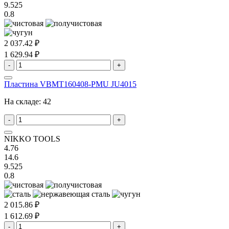
9.525
0.8
2 037.42 ₽
1 629.94 ₽
-
+
Пластина VBMT160408-PMU JU4015
На складе:
42
-
+
NIKKO TOOLS
4.76
14.6
9.525
0.8
2 015.86 ₽
1 612.69 ₽
-
+