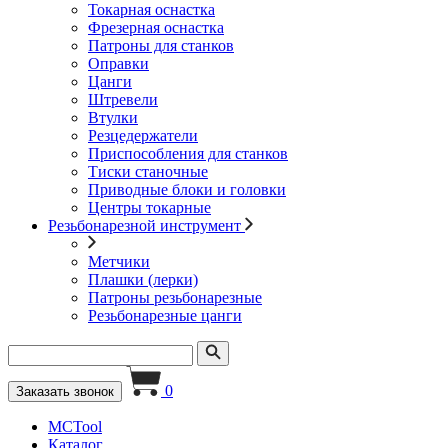
Токарная оснастка
Фрезерная оснастка
Патроны для станков
Оправки
Цанги
Штревели
Втулки
Резцедержатели
Приспособления для станков
Тиски станочные
Приводные блоки и головки
Центры токарные
Резьбонарезной инструмент
Метчики
Плашки (лерки)
Патроны резьбонарезные
Резьбонарезные цанги
0
Заказать звонок
MCTool
Каталог