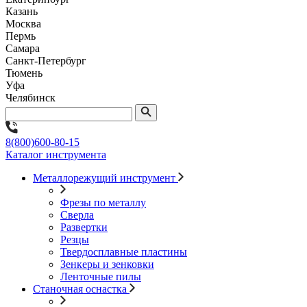
Казань
Москва
Пермь
Самара
Санкт-Петербург
Тюмень
Уфа
Челябинск
8(800)600-80-15
Каталог инструмента
Металлорежущий инструмент
Фрезы по металлу
Сверла
Развертки
Резцы
Твердосплавные пластины
Зенкеры и зенковки
Ленточные пилы
Станочная оснастка