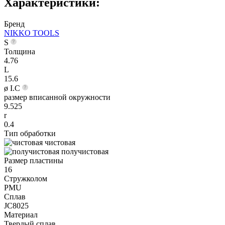
Характеристики:
Бренд
NIKKO TOOLS
S
Толщина
4.76
L
15.6
ø I.C
размер вписанной окружности
9.525
r
0.4
Тип обработки
чистовая
получистовая
Размер пластины
16
Стружколом
PMU
Сплав
JC8025
Материал
Твердый сплав