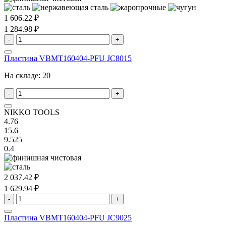
1 606.22 ₽
1 284.98 ₽
-
+
Пластина VBMT160404-PFU JC8015
На складе:
20
-
+
NIKKO TOOLS
4.76
15.6
9.525
0.4
2 037.42 ₽
1 629.94 ₽
-
+
Пластина VBMT160404-PFU JC9025