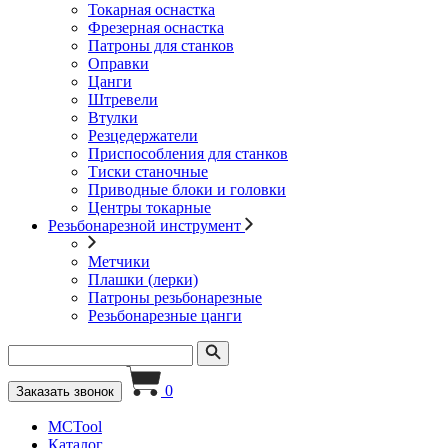
Токарная оснастка
Фрезерная оснастка
Патроны для станков
Оправки
Цанги
Штревели
Втулки
Резцедержатели
Приспособления для станков
Тиски станочные
Приводные блоки и головки
Центры токарные
Резьбонарезной инструмент
Метчики
Плашки (лерки)
Патроны резьбонарезные
Резьбонарезные цанги
0
Заказать звонок
MCTool
Каталог