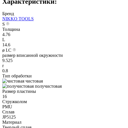
Характеристики:
Бренд
NIKKO TOOLS
S
Толщина
4.76
L
14.6
ø I.C
размер вписанной окружности
9.525
r
0.8
Тип обработки
чистовая
получистовая
Размер пластины
16
Стружколом
PMU
Сплав
JP5125
Материал
Твердый сплав