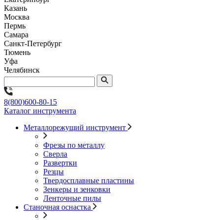
Казань
Москва
Пермь
Самара
Санкт-Петербург
Тюмень
Уфа
Челябинск
8(800)600-80-15
Каталог инструмента
Металлорежущий инструмент
Фрезы по металлу
Сверла
Развертки
Резцы
Твердосплавные пластины
Зенкеры и зенковки
Ленточные пилы
Станочная оснастка