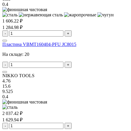
0.4
1 606.22 ₽
1 284.98 ₽
-
+
Пластина VBMT160404-PFU JC8015
На складе:
20
-
+
NIKKO TOOLS
4.76
15.6
9.525
0.4
2 037.42 ₽
1 629.94 ₽
-
+