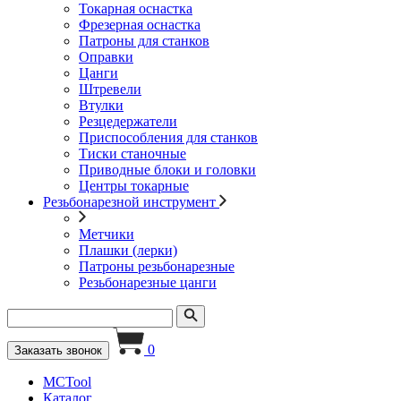
Токарная оснастка
Фрезерная оснастка
Патроны для станков
Оправки
Цанги
Штревели
Втулки
Резцедержатели
Приспособления для станков
Тиски станочные
Приводные блоки и головки
Центры токарные
Резьбонарезной инструмент
Метчики
Плашки (лерки)
Патроны резьбонарезные
Резьбонарезные цанги
0
Заказать звонок
MCTool
Каталог