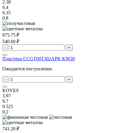
2.38
6.4
6.35
0.8
675.75 ₽
540.60 ₽
-
+
Пластина CCGT09T302APK KW20
Ожидается поступление.
-
+
KOVES
3.97
9.7
9.525
0.2
741.20 ₽