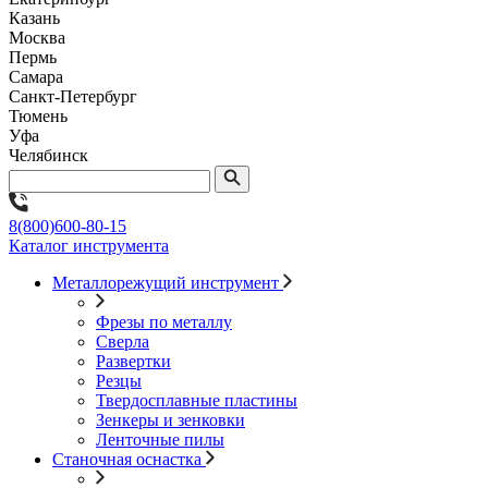
Казань
Москва
Пермь
Самара
Санкт-Петербург
Тюмень
Уфа
Челябинск
8(800)600-80-15
Каталог инструмента
Металлорежущий инструмент
Фрезы по металлу
Сверла
Развертки
Резцы
Твердосплавные пластины
Зенкеры и зенковки
Ленточные пилы
Станочная оснастка