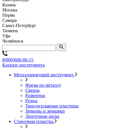
Казань
Москва
Пермь
Самара
Санкт-Петербург
Тюмень
Уфа
Челябинск
8(800)600-80-15
Каталог инструмента
Металлорежущий инструмент
Фрезы по металлу
Сверла
Развертки
Резцы
Твердосплавные пластины
Зенкеры и зенковки
Ленточные пилы
Станочная оснастка