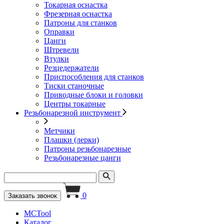
Токарная оснастка
Фрезерная оснастка
Патроны для станков
Оправки
Цанги
Штревели
Втулки
Резцедержатели
Приспособления для станков
Тиски станочные
Приводные блоки и головки
Центры токарные
Резьбонарезной инструмент
Метчики
Плашки (лерки)
Патроны резьбонарезные
Резьбонарезные цанги
0
Заказать звонок
MCTool
Каталог