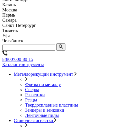
Казань
Москва
Пермь
Самара
Санкт-Петербург
Тюмень
Уфа
Челябинск
8(800)600-80-15
Каталог инструмента
Металлорежущий инструмент
Фрезы по металлу
Сверла
Развертки
Резцы
Твердосплавные пластины
Зенкеры и зенковки
Ленточные пилы
Станочная оснастка