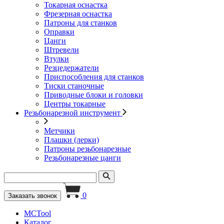
Токарная оснастка
Фрезерная оснастка
Патроны для станков
Оправки
Цанги
Штревели
Втулки
Резцедержатели
Приспособления для станков
Тиски станочные
Приводные блоки и головки
Центры токарные
Резьбонарезной инструмент
Метчики
Плашки (лерки)
Патроны резьбонарезные
Резьбонарезные цанги
0
Заказать звонок
MCTool
Каталог