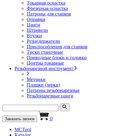
Токарная оснастка
Фрезерная оснастка
Патроны для станков
Оправки
Цанги
Штревели
Втулки
Резцедержатели
Приспособления для станков
Тиски станочные
Приводные блоки и головки
Центры токарные
Резьбонарезной инструмент
Метчики
Плашки (лерки)
Патроны резьбонарезные
Резьбонарезные цанги
0
Заказать звонок
MCTool
Каталог