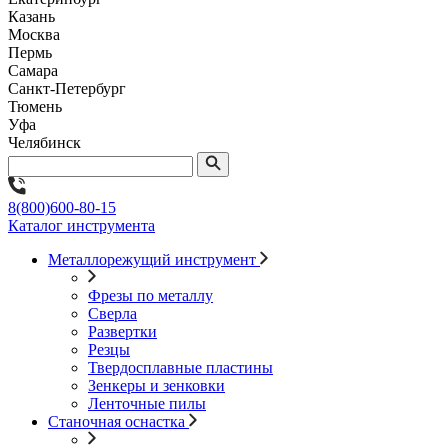
Казань
Москва
Пермь
Самара
Санкт-Петербург
Тюмень
Уфа
Челябинск
8(800)600-80-15
Каталог инструмента
Металлорежущий инструмент
Фрезы по металлу
Сверла
Развертки
Резцы
Твердосплавные пластины
Зенкеры и зенковки
Ленточные пилы
Станочная оснастка