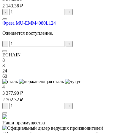
2 143.36 ₽
-
+
Фреза MU-EMM4080L124
Ожидается поступление.
-
+
ECHAIN
8
8
24
60
4
3 377.90 ₽
2 702.32 ₽
-
+
Наши преимущества