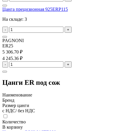
Цанга прецизионная 925ERP115
На складе:
3
-
+
PAGNONI
ER25
5 306.70 ₽
4 245.36 ₽
-
+
Цанги ER под сож
Наименование
Бренд
Размер цанги
с НДС/ без НДС
Количество
В корзину