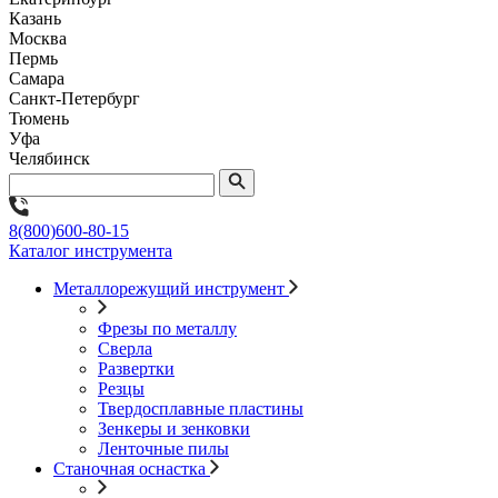
Казань
Москва
Пермь
Самара
Санкт-Петербург
Тюмень
Уфа
Челябинск
8(800)600-80-15
Каталог инструмента
Металлорежущий инструмент
Фрезы по металлу
Сверла
Развертки
Резцы
Твердосплавные пластины
Зенкеры и зенковки
Ленточные пилы
Станочная оснастка