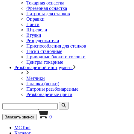
Токарная оснастка
Фрезерная оснастка
Патроны для станков
Оправки
Цанги
Штревели
Втулки
Резцедержатели
Приспособления для станков
Тиски станочные
Приводные блоки и головки
Центры токарные
Резьбонарезной инструмент
Метчики
Плашки (лерки)
Патроны резьбонарезные
Резьбонарезные цанги
0
Заказать звонок
MCTool
Каталог