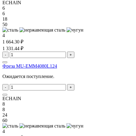
ECHAIN
6
6
18
50
4
1 664.30 ₽
1 331.44 ₽
-
+
Фреза MU-EMM4080L124
Ожидается поступление.
-
+
ECHAIN
8
8
24
60
4