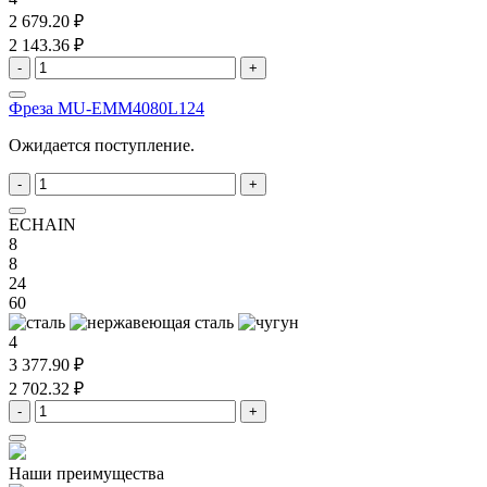
2 679.20 ₽
2 143.36 ₽
-
+
Фреза MU-EMM4080L124
Ожидается поступление.
-
+
ECHAIN
8
8
24
60
4
3 377.90 ₽
2 702.32 ₽
-
+
Наши преимущества