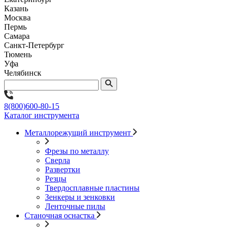
Казань
Москва
Пермь
Самара
Санкт-Петербург
Тюмень
Уфа
Челябинск
8(800)600-80-15
Каталог инструмента
Металлорежущий инструмент
Фрезы по металлу
Сверла
Развертки
Резцы
Твердосплавные пластины
Зенкеры и зенковки
Ленточные пилы
Станочная оснастка