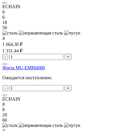
ECHAIN
6
6
18
50
4
1 664.30 ₽
1 331.44 ₽
-
+
Фреза MU-EMM4080
Ожидается поступление.
-
+
ECHAIN
8
8
20
60
4