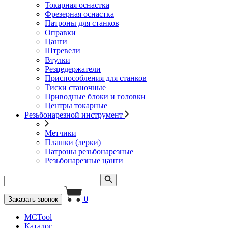
Токарная оснастка
Фрезерная оснастка
Патроны для станков
Оправки
Цанги
Штревели
Втулки
Резцедержатели
Приспособления для станков
Тиски станочные
Приводные блоки и головки
Центры токарные
Резьбонарезной инструмент
Метчики
Плашки (лерки)
Патроны резьбонарезные
Резьбонарезные цанги
0
Заказать звонок
MCTool
Каталог