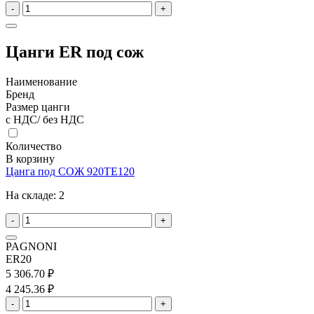
-
+
Цанги ER под сож
Наименование
Бренд
Размер цанги
с НДС/ без НДС
Количество
В корзину
Цанга под СОЖ 920TE120
На складе:
2
-
+
PAGNONI
ER20
5 306.70 ₽
4 245.36 ₽
-
+