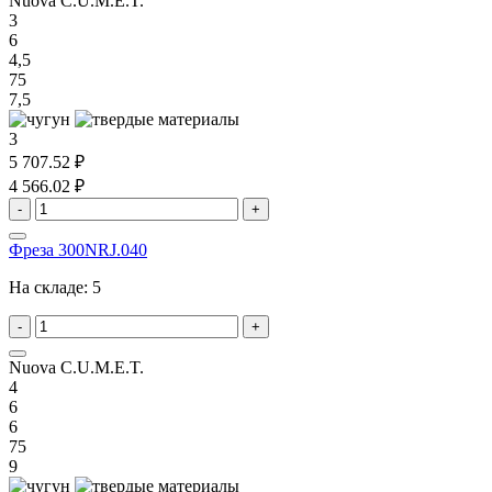
Nuova C.U.M.E.T.
3
6
4,5
75
7,5
3
5 707.52 ₽
4 566.02 ₽
-
+
Фреза 300NRJ.040
На складе:
5
-
+
Nuova C.U.M.E.T.
4
6
6
75
9