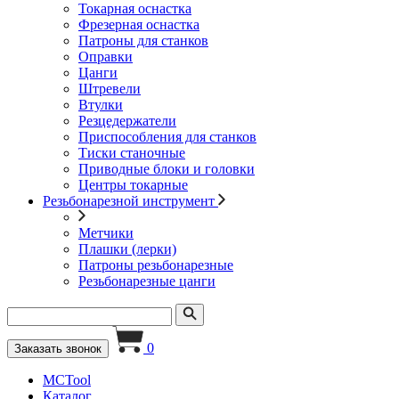
Токарная оснастка
Фрезерная оснастка
Патроны для станков
Оправки
Цанги
Штревели
Втулки
Резцедержатели
Приспособления для станков
Тиски станочные
Приводные блоки и головки
Центры токарные
Резьбонарезной инструмент
Метчики
Плашки (лерки)
Патроны резьбонарезные
Резьбонарезные цанги
0
Заказать звонок
MCTool
Каталог