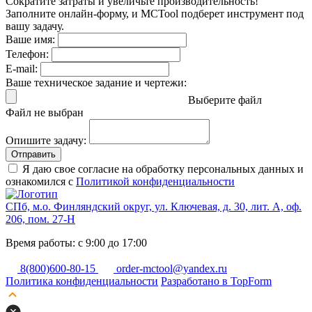
Сократите затраты и увеличьте производительность!
Заполните онлайн-форму, и MCTool подберет инструмент под
вашу задачу.
Ваше имя:
Телефон:
E-mail:
Ваше техническое задание и чертежи:
Выберите файл
Файл не выбран
Опишите задачу:
Отправить
Я даю свое согласие на обработку персональных данных и
ознакомился с
Политикой конфиденциальности
СПб, м.о. Финляндский округ, ул. Ключевая, д. 30, лит. А, оф.
206, пом. 27-Н
Время работы: с 9:00 до 17:00
8(800)600-80-15
order-mctool@yandex.ru
Политика конфиденциальности
Разработано в TopForm