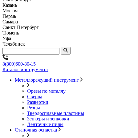
Казань
Москва
Пермь
Самара
Санкт-Петербург
Тюмень
Уфа
Челябинск
8(800)600-80-15
Каталог инструмента
Металлорежущий инструмент
Фрезы по металлу
Сверла
Развертки
Резцы
Твердосплавные пластины
Зенкеры и зенковки
Ленточные пилы
Станочная оснастка