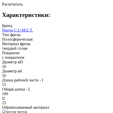
Распечатать
Характеристики:
Бренд
Nuova C.U.M.E.T.
Тип фрезы
Полусферическая
Материал фрезы
твердый сплав
Покрытие
с покрытием
Диаметр øD
10
Диаметр ød
10
Длина рабочей части - I
15
Общая длина - L
100
l2
25
Обрабатываемый материал
чугун