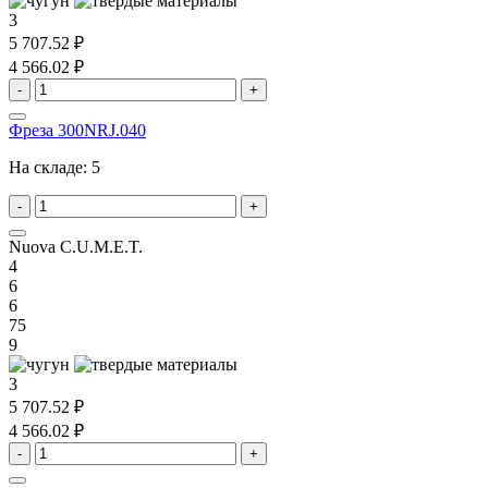
3
5 707.52 ₽
4 566.02 ₽
-
+
Фреза 300NRJ.040
На складе:
5
-
+
Nuova C.U.M.E.T.
4
6
6
75
9
3
5 707.52 ₽
4 566.02 ₽
-
+