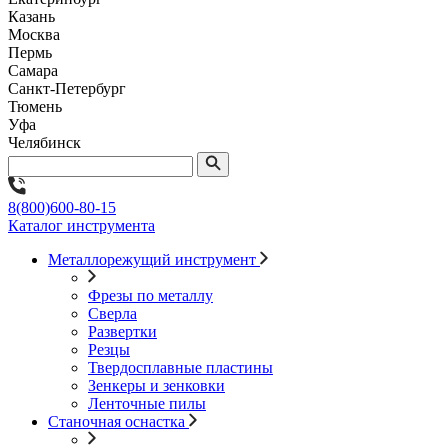
Казань
Москва
Пермь
Самара
Санкт-Петербург
Тюмень
Уфа
Челябинск
8(800)600-80-15
Каталог инструмента
Металлорежущий инструмент
Фрезы по металлу
Сверла
Развертки
Резцы
Твердосплавные пластины
Зенкеры и зенковки
Ленточные пилы
Станочная оснастка