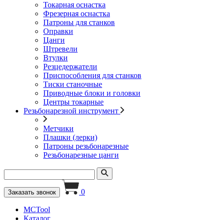
Токарная оснастка
Фрезерная оснастка
Патроны для станков
Оправки
Цанги
Штревели
Втулки
Резцедержатели
Приспособления для станков
Тиски станочные
Приводные блоки и головки
Центры токарные
Резьбонарезной инструмент
Метчики
Плашки (лерки)
Патроны резьбонарезные
Резьбонарезные цанги
0
Заказать звонок
MCTool
Каталог