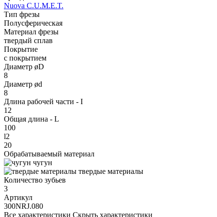
Nuova C.U.M.E.T.
Тип фрезы
Полусферическая
Материал фрезы
твердый сплав
Покрытие
с покрытием
Диаметр øD
8
Диаметр ød
8
Длина рабочей части - I
12
Общая длина - L
100
l2
20
Обрабатываемый материал
чугун
твердые материалы
Количество зубьев
3
Артикул
300NRJ.080
Все характеристики
Скрыть характеристики