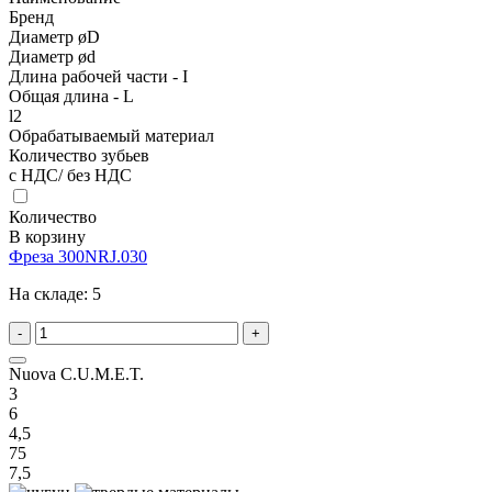
Бренд
Диаметр øD
Диаметр ød
Длина рабочей части - I
Общая длина - L
l2
Обрабатываемый материал
Количество зубьев
с НДС/ без НДС
Количество
В корзину
Фреза 300NRJ.030
На складе:
5
-
+
Nuova C.U.M.E.T.
3
6
4,5
75
7,5