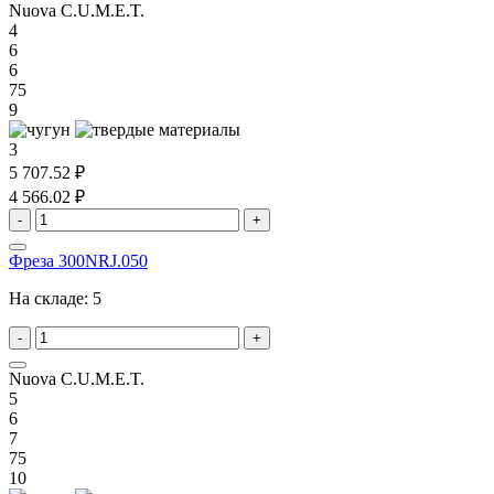
Nuova C.U.M.E.T.
4
6
6
75
9
3
5 707.52 ₽
4 566.02 ₽
-
+
Фреза 300NRJ.050
На складе:
5
-
+
Nuova C.U.M.E.T.
5
6
7
75
10