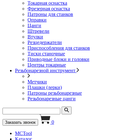
Токарная оснастка
Фрезерная оснастка
Патроны для станков
Оправки
Цанги
Штревели
Втулки
Резцедержатели
Приспособления для станков
Тиски станочные
Приводные блоки и головки
Центры токарные
Резьбонарезной инструмент
Метчики
Плашки (лерки)
Патроны резьбонарезные
Резьбонарезные цанги
0
Заказать звонок
MCTool
Каталог