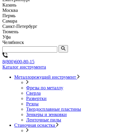
Казань
Москва
Пермь
Самара
Санкт-Петербург
Тюмень
Уфа
Челябинск
8(800)600-80-15
Каталог инструмента
Металлорежущий инструмент
Фрезы по металлу
Сверла
Развертки
Резцы
Твердосплавные пластины
Зенкеры и зенковки
Ленточные пилы
Станочная оснастка