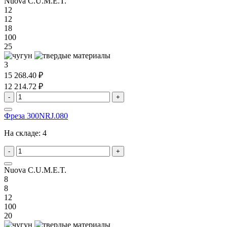
Nuova C.U.M.E.T.
12
12
18
100
25
3
15 268.40 ₽
12 214.72 ₽
-
+
Фреза 300NRJ.080
На складе:
4
-
+
Nuova C.U.M.E.T.
8
8
12
100
20