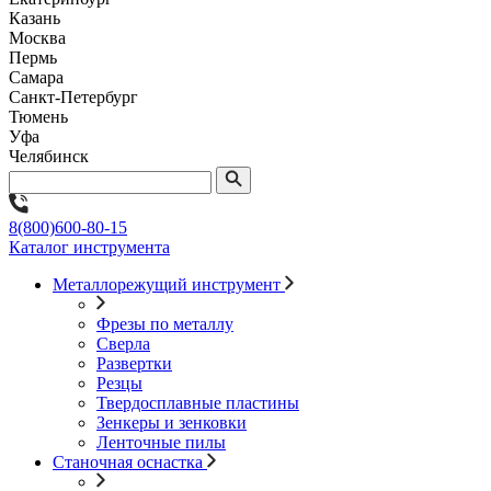
Казань
Москва
Пермь
Самара
Санкт-Петербург
Тюмень
Уфа
Челябинск
8(800)600-80-15
Каталог инструмента
Металлорежущий инструмент
Фрезы по металлу
Сверла
Развертки
Резцы
Твердосплавные пластины
Зенкеры и зенковки
Ленточные пилы
Станочная оснастка