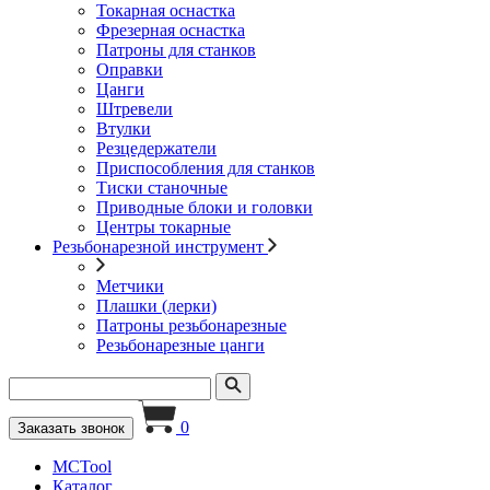
Токарная оснастка
Фрезерная оснастка
Патроны для станков
Оправки
Цанги
Штревели
Втулки
Резцедержатели
Приспособления для станков
Тиски станочные
Приводные блоки и головки
Центры токарные
Резьбонарезной инструмент
Метчики
Плашки (лерки)
Патроны резьбонарезные
Резьбонарезные цанги
0
Заказать звонок
MCTool
Каталог