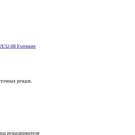
точных резцов.
рца резцедержателя