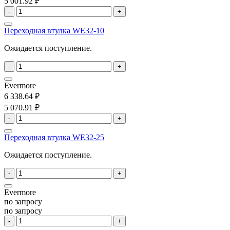
5 001.92 ₽
-
+
Переходная втулка WE32-10
Ожидается поступление.
-
+
Evermore
6 338.64 ₽
5 070.91 ₽
-
+
Переходная втулка WE32-25
Ожидается поступление.
-
+
Evermore
по запросу
по запросу
-
+