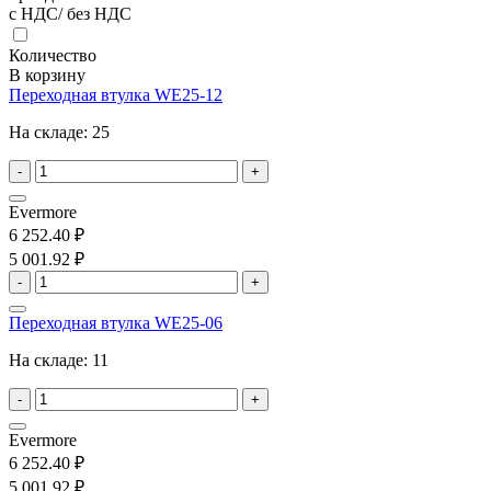
с НДС/ без НДС
Количество
В корзину
Переходная втулка WE25-12
На складе:
25
-
+
Evermore
6 252.40 ₽
5 001.92 ₽
-
+
Переходная втулка WE25-06
На складе:
11
-
+
Evermore
6 252.40 ₽
5 001.92 ₽