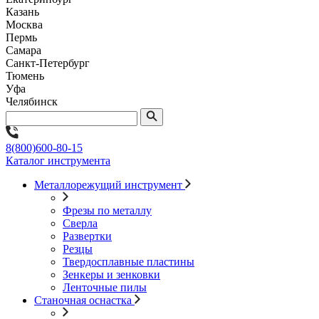
Казань
Москва
Пермь
Самара
Санкт-Петербург
Тюмень
Уфа
Челябинск
8(800)600-80-15
Каталог инструмента
Металлорежущий инструмент
Фрезы по металлу
Сверла
Развертки
Резцы
Твердосплавные пластины
Зенкеры и зенковки
Ленточные пилы
Станочная оснастка