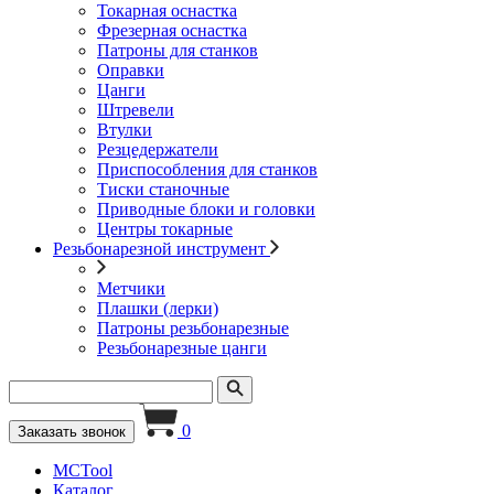
Токарная оснастка
Фрезерная оснастка
Патроны для станков
Оправки
Цанги
Штревели
Втулки
Резцедержатели
Приспособления для станков
Тиски станочные
Приводные блоки и головки
Центры токарные
Резьбонарезной инструмент
Метчики
Плашки (лерки)
Патроны резьбонарезные
Резьбонарезные цанги
0
Заказать звонок
MCTool
Каталог