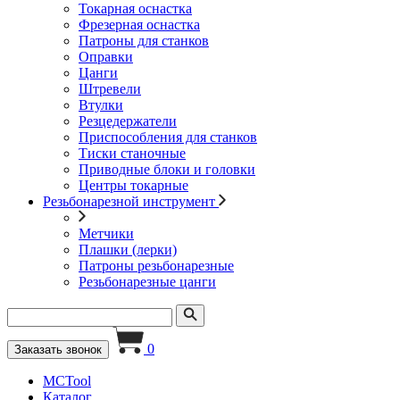
Токарная оснастка
Фрезерная оснастка
Патроны для станков
Оправки
Цанги
Штревели
Втулки
Резцедержатели
Приспособления для станков
Тиски станочные
Приводные блоки и головки
Центры токарные
Резьбонарезной инструмент
Метчики
Плашки (лерки)
Патроны резьбонарезные
Резьбонарезные цанги
0
Заказать звонок
MCTool
Каталог