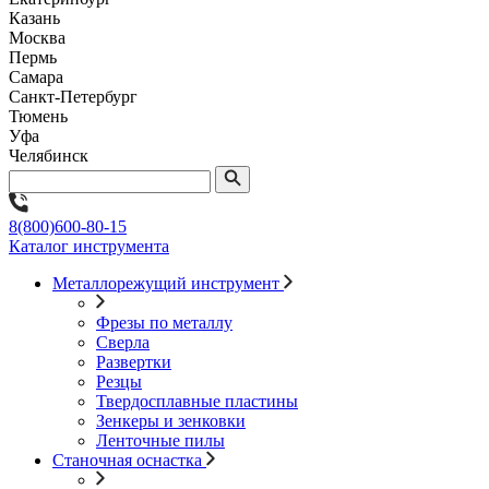
Казань
Москва
Пермь
Самара
Санкт-Петербург
Тюмень
Уфа
Челябинск
8(800)600-80-15
Каталог инструмента
Металлорежущий инструмент
Фрезы по металлу
Сверла
Развертки
Резцы
Твердосплавные пластины
Зенкеры и зенковки
Ленточные пилы
Станочная оснастка