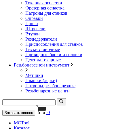
Токарная оснастка
Фрезерная оснастка
Патроны для станков
Оправки
Цанги
Штревели
Втулки
Резцедержатели
Приспособления для станков
Тиски станочные
Приводные блоки и головки
Центры токарные
Резьбонарезной инструмент
Метчики
Плашки (лерки)
Патроны резьбонарезные
Резьбонарезные цанги
0
Заказать звонок
MCTool
Каталог