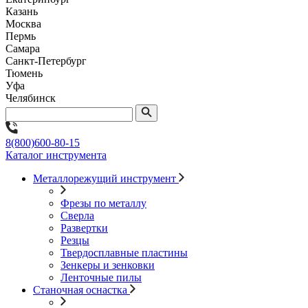
Казань
Москва
Пермь
Самара
Санкт-Петербург
Тюмень
Уфа
Челябинск
8(800)600-80-15
Каталог инструмента
Металлорежущий инструмент
Фрезы по металлу
Сверла
Развертки
Резцы
Твердосплавные пластины
Зенкеры и зенковки
Ленточные пилы
Станочная оснастка