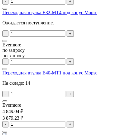
-
+
Переходная втулка E32-MT4 под конус Морзе
Ожидается поступление.
-
+
Evermore
по запросу
по запросу
-
+
Переходная втулка E40-MT1 под конус Морзе
На складе:
14
-
+
Evermore
4 849.04 ₽
3 879.23 ₽
-
+