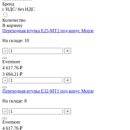
Бренд
с НДС/ без НДС
Количество
В корзину
Переходная втулка E25-MT2 под конус Морзе
На складе:
10
-
+
Evermore
4 617.76 ₽
3 694.21 ₽
-
+
Переходная втулка E32-MT1 под конус Морзе
На складе:
8
-
+
Evermore
4 617.76 ₽