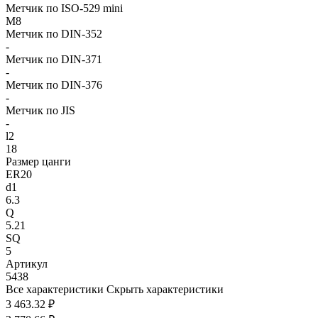
Метчик по ISO-529 mini
M8
Метчик по DIN-352
-
Метчик по DIN-371
-
Метчик по DIN-376
-
Метчик по JIS
-
l2
18
Размер цанги
ER20
d1
6.3
Q
5.21
SQ
5
Артикул
5438
Все характеристики
Скрыть характеристики
3 463.32 ₽