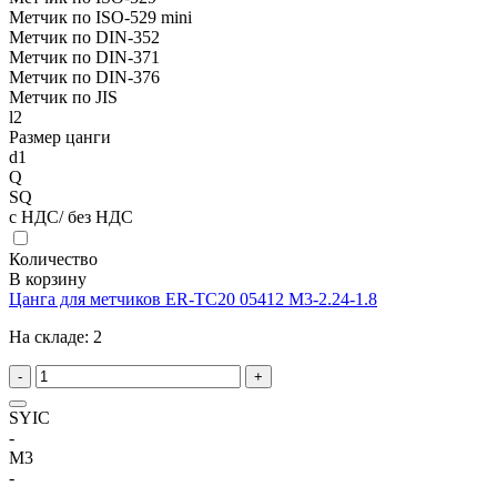
Метчик по ISO-529 mini
Метчик по DIN-352
Метчик по DIN-371
Метчик по DIN-376
Метчик по JIS
l2
Размер цанги
d1
Q
SQ
с НДС/ без НДС
Количество
В корзину
Цанга для метчиков ER-TC20 05412 M3-2.24-1.8
На складе:
2
-
+
SYIC
-
M3
-