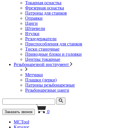
Токарная оснастка
Фрезерная оснастка
Патроны для станков
Оправки
Цанги
Штревели
Втулки
Резцедержатели
Приспособления для станков
Тиски станочные
Приводные блоки и головки
Центры токарные
Резьбонарезной инструмент
Метчики
Плашки (лерки)
Патроны резьбонарезные
Резьбонарезные цанги
0
Заказать звонок
MCTool
Каталог