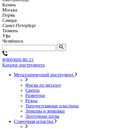
Казань
Москва
Пермь
Самара
Санкт-Петербург
Тюмень
Уфа
Челябинск
8(800)600-80-15
Каталог инструмента
Металлорежущий инструмент
Фрезы по металлу
Сверла
Развертки
Резцы
Твердосплавные пластины
Зенкеры и зенковки
Ленточные пилы
Станочная оснастка