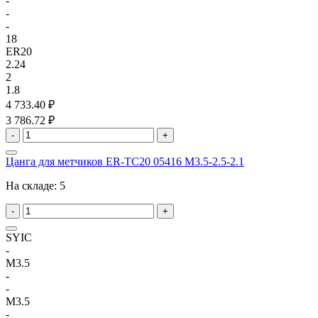
-
-
-
18
ER20
2.24
2
1.8
4 733.40 ₽
3 786.72 ₽
-
+
Цанга для метчиков ER-TC20 05416 M3.5-2.5-2.1
На складе:
5
-
+
SYIC
-
M3.5
-
-
M3.5
-