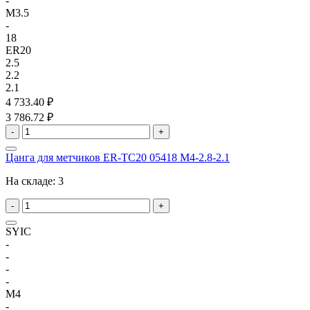
-
M3.5
-
18
ER20
2.5
2.2
2.1
4 733.40 ₽
3 786.72 ₽
-
+
Цанга для метчиков ER-TC20 05418 M4-2.8-2.1
На складе:
3
-
+
SYIC
-
-
-
-
M4
-