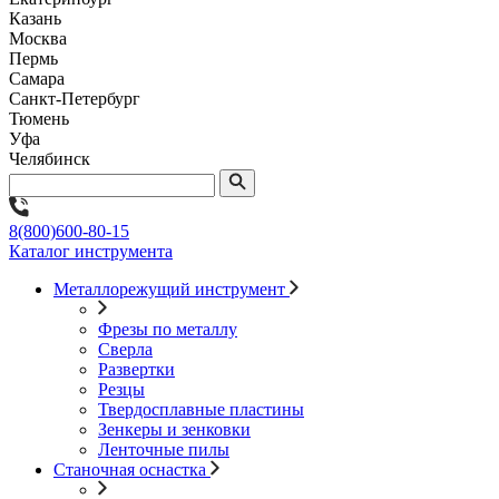
Казань
Москва
Пермь
Самара
Санкт-Петербург
Тюмень
Уфа
Челябинск
8(800)600-80-15
Каталог инструмента
Металлорежущий инструмент
Фрезы по металлу
Сверла
Развертки
Резцы
Твердосплавные пластины
Зенкеры и зенковки
Ленточные пилы
Станочная оснастка