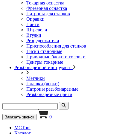
Токарная оснастка
Фрезерная оснастка
Патроны для станков
Оправки
Цанги
Штревели
Втулки
Резцедержатели
Приспособления для станков
Тиски станочные
Приводные блоки и головки
Центры токарные
Резьбонарезной инструмент
Метчики
Плашки (лерки)
Патроны резьбонарезные
Резьбонарезные цанги
0
Заказать звонок
MCTool
Каталог