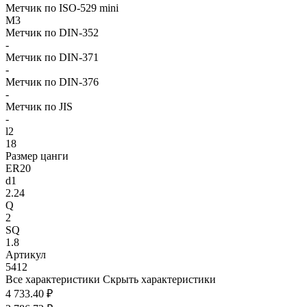
Метчик по ISO-529 mini
M3
Метчик по DIN-352
-
Метчик по DIN-371
-
Метчик по DIN-376
-
Метчик по JIS
-
l2
18
Размер цанги
ER20
d1
2.24
Q
2
SQ
1.8
Артикул
5412
Все характеристики
Скрыть характеристики
4 733.40 ₽