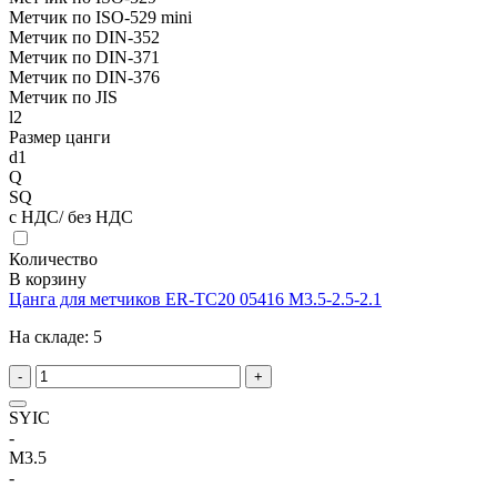
Метчик по ISO-529 mini
Метчик по DIN-352
Метчик по DIN-371
Метчик по DIN-376
Метчик по JIS
l2
Размер цанги
d1
Q
SQ
с НДС/ без НДС
Количество
В корзину
Цанга для метчиков ER-TC20 05416 M3.5-2.5-2.1
На складе:
5
-
+
SYIC
-
M3.5
-