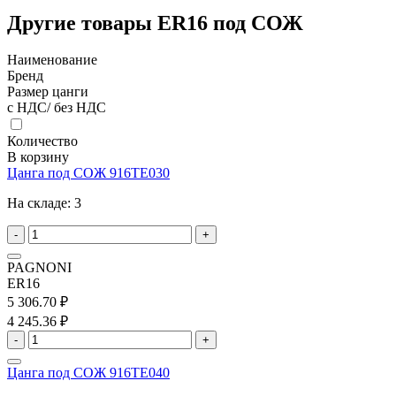
Другие товары ER16 под СОЖ
Наименование
Бренд
Размер цанги
с НДС/ без НДС
Количество
В корзину
Цанга под СОЖ 916TE030
На складе:
3
-
+
PAGNONI
ER16
5 306.70 ₽
4 245.36 ₽
-
+
Цанга под СОЖ 916TE040