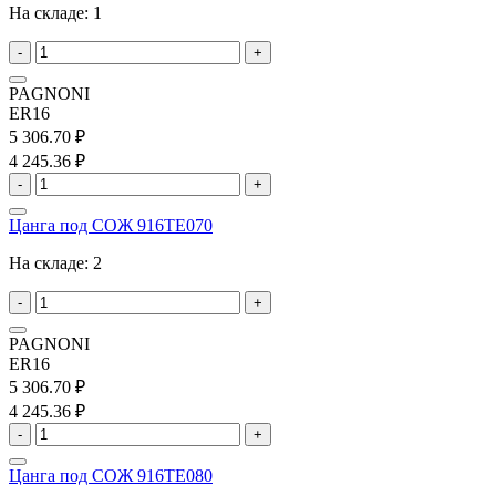
На складе:
1
-
+
PAGNONI
ER16
5 306.70 ₽
4 245.36 ₽
-
+
Цанга под СОЖ 916TE070
На складе:
2
-
+
PAGNONI
ER16
5 306.70 ₽
4 245.36 ₽
-
+
Цанга под СОЖ 916TE080