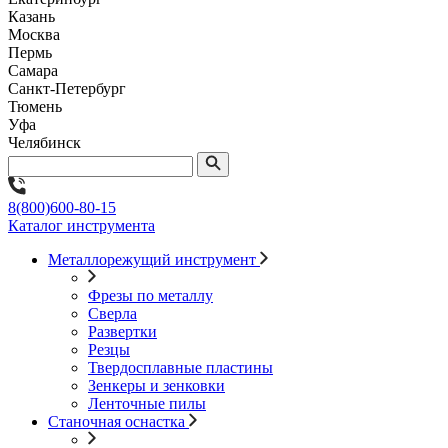
Казань
Москва
Пермь
Самара
Санкт-Петербург
Тюмень
Уфа
Челябинск
8(800)600-80-15
Каталог инструмента
Металлорежущий инструмент
Фрезы по металлу
Сверла
Развертки
Резцы
Твердосплавные пластины
Зенкеры и зенковки
Ленточные пилы
Станочная оснастка