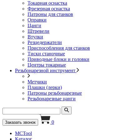
Токарная оснастка
Фрезерная оснастка
Патроны для станков
Оправки
Цанги
Штревели
Втулки
Резцедержатели
Приспособления для станков
Тиски станочные
Приводные блоки и головки
Центры токарные
Резьбонарезной инструмент
Метчики
Плашки (лерки)
Патроны резьбонарезные
Резьбонарезные цанги
0
Заказать звонок
MCTool
Каталог