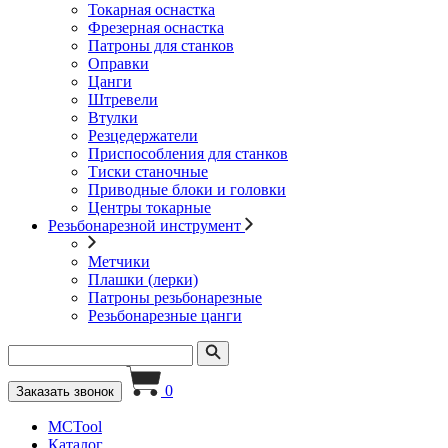
Токарная оснастка
Фрезерная оснастка
Патроны для станков
Оправки
Цанги
Штревели
Втулки
Резцедержатели
Приспособления для станков
Тиски станочные
Приводные блоки и головки
Центры токарные
Резьбонарезной инструмент
Метчики
Плашки (лерки)
Патроны резьбонарезные
Резьбонарезные цанги
0
Заказать звонок
MCTool
Каталог