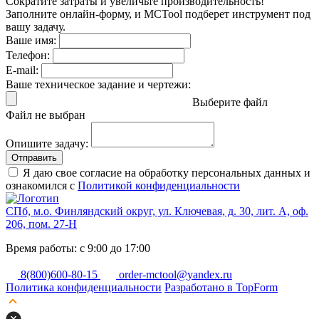
Сократите затраты и увеличьте производительность!
Заполните онлайн-форму, и MCTool подберет инструмент под
вашу задачу.
Ваше имя:
Телефон:
E-mail:
Ваше техническое задание и чертежи:
Выберите файл
Файл не выбран
Опишите задачу:
Отправить
Я даю свое согласие на обработку персональных данных и
ознакомился с
Политикой конфиденциальности
СПб, м.о. Финляндский округ, ул. Ключевая, д. 30, лит. А, оф.
206, пом. 27-Н
Время работы: с 9:00 до 17:00
8(800)600-80-15
order-mctool@yandex.ru
Политика конфиденциальности
Разработано в TopForm