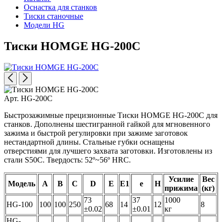
Оснастка для станков
Тиски станочные
Модели HG
Тиски HOMGE HG-200C
Арт. HG-200C
Быстрозажимные прецизионные Тиски HOMGE HG-200C для
станков. Дополнены шестигранной гайкой для мгновенного
зажима и быстрой регулировки при зажиме заготовок
нестандартной длины. Стальные губки оснащены
отверстиями для лучшего захвата заготовки. Изготовлены из
стали S50C. Твердость: 52º~56º HRC.
Усилие
Вес
Модель
A
B
C
D
E
E1
e
H
прижима
(кг)
73
37
1000
HG-100
100
100
250
68
14
12
8
±0.02
±0.01
кг
HG-