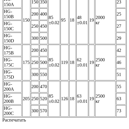
150
350
23
150A
HG-
200
400
25
150B
85
48
2000
150
95
18
19
±0.02
±0.01
кг
HG-
250
450
27
150C
HG-
300
500
29
150D
HG-
200
450
42
175B
HG-
85
62
2500
175
250
500
119
18
19
46
175C
±0.02
±0.01
кг
HG-
300
550
51
175D
HG-
200
470
55
200A
HG-
85
63
2500
205
250
520
126
18
19
63
200B
±0.02
±0.01
кг
HG-
300
570
73
200C
Распечатать