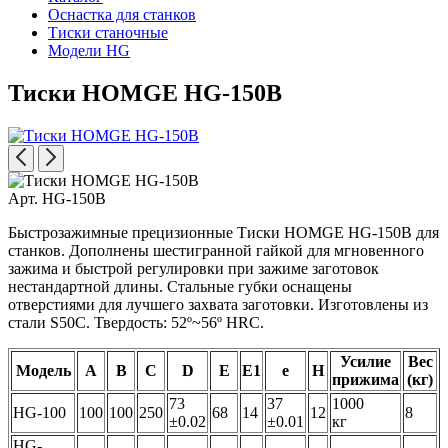
Оснастка для станков
Тиски станочные
Модели HG
Тиски HOMGE HG-150B
Арт. HG-150B
Быстрозажимные прецизионные Тиски HOMGE HG-150B для
станков. Дополнены шестигранной гайкой для мгновенного
зажима и быстрой регулировки при зажиме заготовок
нестандартной длины. Стальные губки оснащены
отверстиями для лучшего захвата заготовки. Изготовлены из
стали S50C. Твердость: 52º~56º HRC.
Усилие
Вес
Модель
A
B
C
D
E
E1
e
H
прижима
(кг)
73
37
1000
HG-100
100
100
250
68
14
12
8
±0.02
±0.01
кг
HG-