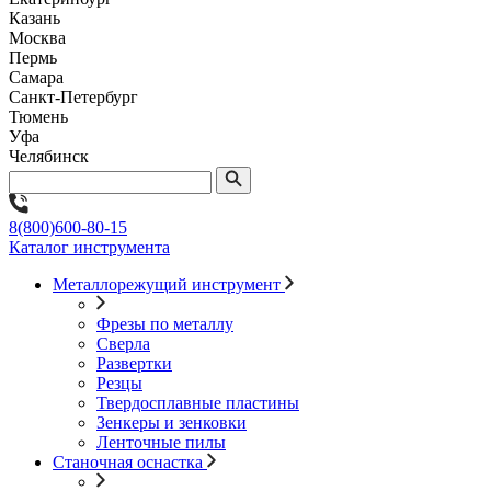
Казань
Москва
Пермь
Самара
Санкт-Петербург
Тюмень
Уфа
Челябинск
8(800)600-80-15
Каталог инструмента
Металлорежущий инструмент
Фрезы по металлу
Сверла
Развертки
Резцы
Твердосплавные пластины
Зенкеры и зенковки
Ленточные пилы
Станочная оснастка