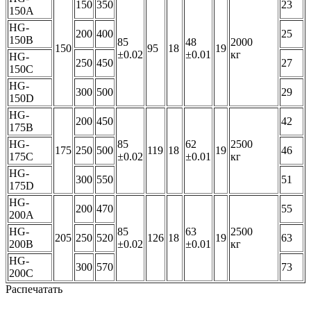
150
350
23
150A
HG-
200
400
25
150B
85
48
2000
150
95
18
19
±0.02
±0.01
кг
HG-
250
450
27
150C
HG-
300
500
29
150D
HG-
200
450
42
175B
HG-
85
62
2500
175
250
500
119
18
19
46
175C
±0.02
±0.01
кг
HG-
300
550
51
175D
HG-
200
470
55
200A
HG-
85
63
2500
205
250
520
126
18
19
63
200B
±0.02
±0.01
кг
HG-
300
570
73
200C
Распечатать