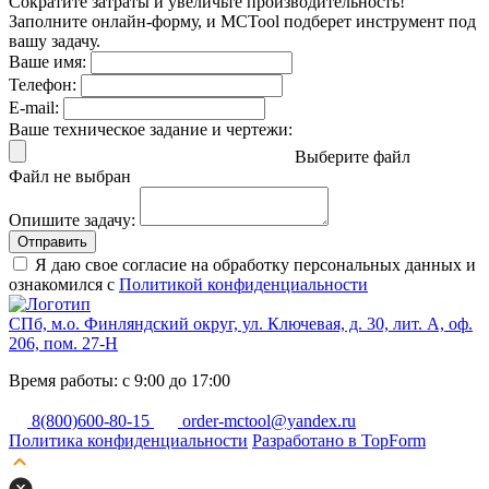
Сократите затраты и увеличьте производительность!
Заполните онлайн-форму, и MCTool подберет инструмент под
вашу задачу.
Ваше имя:
Телефон:
E-mail:
Ваше техническое задание и чертежи:
Выберите файл
Файл не выбран
Опишите задачу:
Отправить
Я даю свое согласие на обработку персональных данных и
ознакомился с
Политикой конфиденциальности
СПб, м.о. Финляндский округ, ул. Ключевая, д. 30, лит. А, оф.
206, пом. 27-Н
Время работы: с 9:00 до 17:00
8(800)600-80-15
order-mctool@yandex.ru
Политика конфиденциальности
Разработано в TopForm