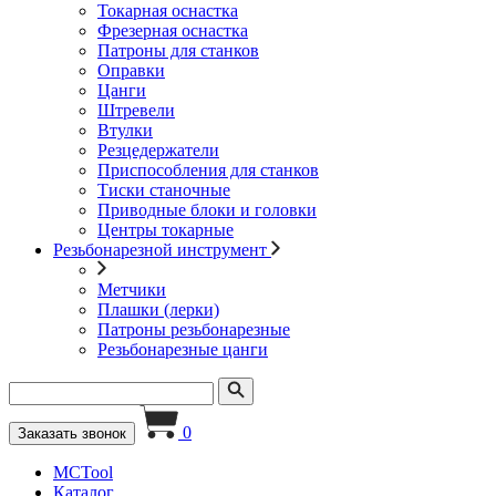
Токарная оснастка
Фрезерная оснастка
Патроны для станков
Оправки
Цанги
Штревели
Втулки
Резцедержатели
Приспособления для станков
Тиски станочные
Приводные блоки и головки
Центры токарные
Резьбонарезной инструмент
Метчики
Плашки (лерки)
Патроны резьбонарезные
Резьбонарезные цанги
0
Заказать звонок
MCTool
Каталог