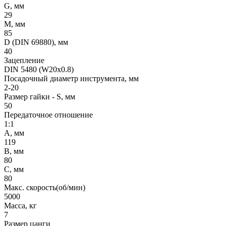
G, мм
29
M, мм
85
D (DIN 69880), мм
40
Зацепление
DIN 5480 (W20x0.8)
Посадочный диаметр инструмента, мм
2-20
Размер гайки - S, мм
50
Передаточное отношение
1:1
A, мм
119
B, мм
80
C, мм
80
Макс. скорость(об/мин)
5000
Масса, кг
7
Размер цанги