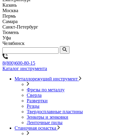
Казань
Москва
Пермь
Самара
Санкт-Петербург
Тюмень
Уфа
Челябинск
8(800)600-80-15
Каталог инструмента
Металлорежущий инструмент
Фрезы по металлу
Сверла
Развертки
Резцы
Твердосплавные пластины
Зенкеры и зенковки
Ленточные пилы
Станочная оснастка