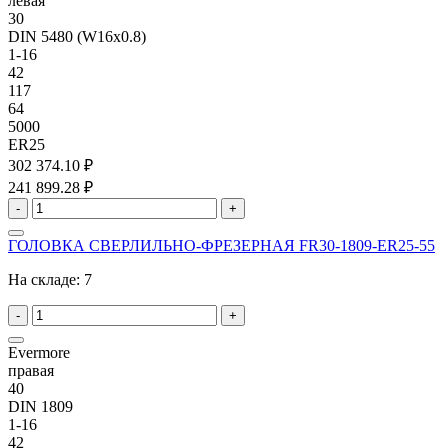
левая
30
DIN 5480 (W16x0.8)
1-16
42
117
64
5000
ER25
302 374.10 ₽
241 899.28 ₽
-
+
ГОЛОВКА СВЕРЛИЛЬНО-ФРЕЗЕРНАЯ FR30-1809-ER25-55
На складе:
7
-
+
Evermore
правая
40
DIN 1809
1-16
42