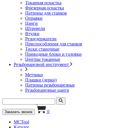
Токарная оснастка
Фрезерная оснастка
Патроны для станков
Оправки
Цанги
Штревели
Втулки
Резцедержатели
Приспособления для станков
Тиски станочные
Приводные блоки и головки
Центры токарные
Резьбонарезной инструмент
Метчики
Плашки (лерки)
Патроны резьбонарезные
Резьбонарезные цанги
0
Заказать звонок
MCTool
Каталог