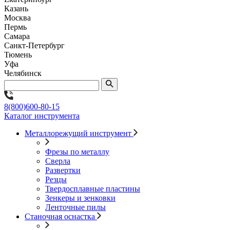
Казань
Москва
Пермь
Самара
Санкт-Петербург
Тюмень
Уфа
Челябинск
8(800)600-80-15
Каталог инструмента
Металлорежущий инструмент
Фрезы по металлу
Сверла
Развертки
Резцы
Твердосплавные пластины
Зенкеры и зенковки
Ленточные пилы
Станочная оснастка