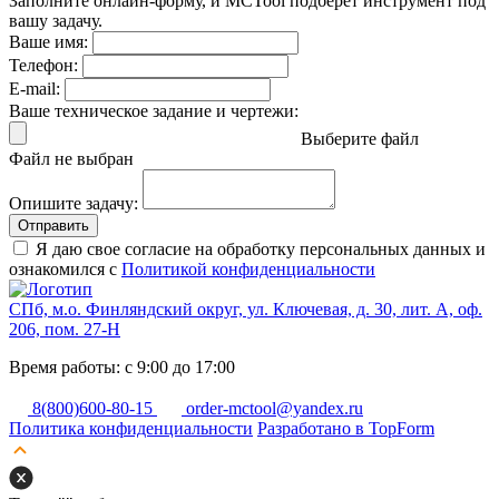
Заполните онлайн-форму, и MCTool подберет инструмент под
вашу задачу.
Ваше имя:
Телефон:
E-mail:
Ваше техническое задание и чертежи:
Выберите файл
Файл не выбран
Опишите задачу:
Отправить
Я даю свое согласие на обработку персональных данных и
ознакомился с
Политикой конфиденциальности
СПб, м.о. Финляндский округ, ул. Ключевая, д. 30, лит. А, оф.
206, пом. 27-Н
Время работы: с 9:00 до 17:00
8(800)600-80-15
order-mctool@yandex.ru
Политика конфиденциальности
Разработано в TopForm