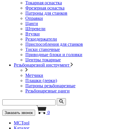
Токарная оснастка
Фрезерная оснастка
Патроны для станков
Оправки
Цанги
Штревели
Втулки
Резцедержатели
Приспособления для станков
Тиски станочные
Приводные блоки и головки
Центры токарные
Резьбонарезной инструмент
Метчики
Плашки (лерки)
Патроны резьбонарезные
Резьбонарезные цанги
0
Заказать звонок
MCTool
Каталог