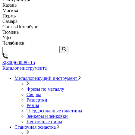
Казань
Москва
Пермь
Самара
Санкт-Петербург
Тюмень
Уфа
Челябинск
8(800)600-80-15
Каталог инструмента
Металлорежущий инструмент
Фрезы по металлу
Сверла
Развертки
Резцы
Твердосплавные пластины
Зенкеры и зенковки
Ленточные пилы
Станочная оснастка