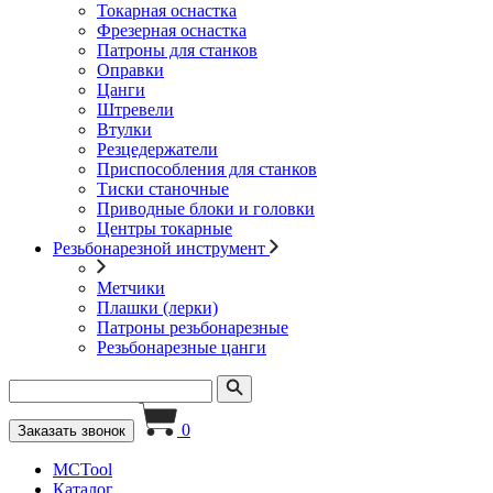
Токарная оснастка
Фрезерная оснастка
Патроны для станков
Оправки
Цанги
Штревели
Втулки
Резцедержатели
Приспособления для станков
Тиски станочные
Приводные блоки и головки
Центры токарные
Резьбонарезной инструмент
Метчики
Плашки (лерки)
Патроны резьбонарезные
Резьбонарезные цанги
0
Заказать звонок
MCTool
Каталог