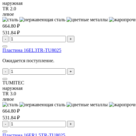
наружная
TR 2.0
левое
664.80 ₽
531.84 ₽
-
+
Пластина 16EL3TR-TU8025
Ожидается поступление.
-
+
TUMITEC
наружная
TR 3.0
левое
664.80 ₽
531.84 ₽
-
+
Пластина 16ER1.5TR-TU8025